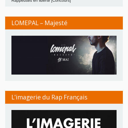
Rappeuses en liberté [Concours]
LOMEPAL – Majesté
L’imagerie du Rap Français