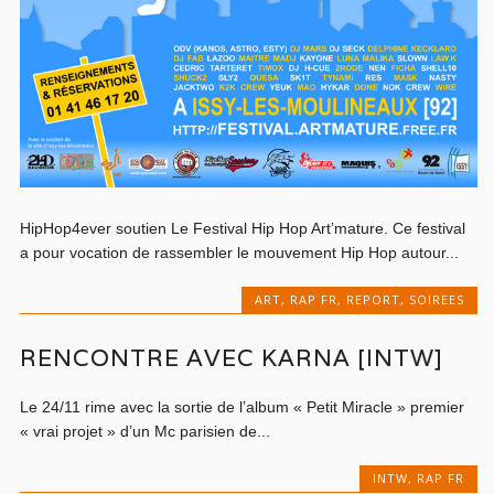
HipHop4ever soutien Le Festival Hip Hop Art’mature. Ce festival
a pour vocation de rassembler le mouvement Hip Hop autour...
ART
,
RAP FR
,
REPORT
,
SOIREES
RENCONTRE AVEC KARNA [INTW]
Le 24/11 rime avec la sortie de l’album « Petit Miracle » premier
« vrai projet » d’un Mc parisien de...
INTW
,
RAP FR