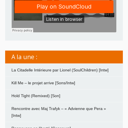
A la une :
La Citadelle Intérieure par Lionel (SoulChildren) [Intw]
Kill Me – le projet arrive [Sons/Intw]
Hold Tight (Remixed) [Son]
Rencontre avec Maj Trafyk – « Advienne que Pera »
[Intw]