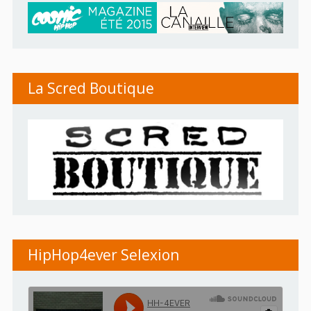
La Scred Boutique
HipHop4ever Selexion