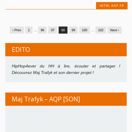
INTW
,
RAP FR
‹ Prev
1
…
96
97
98
99
100
…
102
Next ›
EDITO
HipHop4ever du HH à lire, écouter et partager !
Découvrez Maj Trafyk et son dernier projet !
Maj Trafyk – AQP [SON]