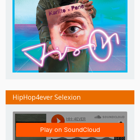
HipHop4ever Selexion