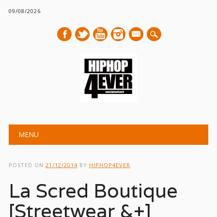
09/08/2026
mail
Main menu
Skip
MENU
to
content
POSTED ON
21/12/2014
BY
HIPHOP4EVER
La Scred Boutique
[Streetwear &+]