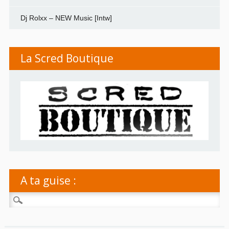
Dj Rolxx – NEW Music [Intw]
La Scred Boutique
A ta guise :
Rechercher :