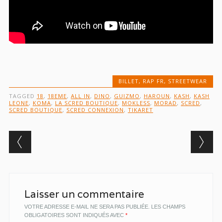
BILLET
,
RAP FR
,
STREETWEAR
TAGGED
18
,
18EME
,
ALL IN
,
DINO
,
GUIZMO
,
HAROUN
,
KASH
,
KASH
LEONE
,
KOMA
,
LA SCRED BOUTIQUE
,
MOKLESS
,
MORAD
,
SCRED
,
SCRED BOUTIQUE
,
SCRED CONNEXION
,
TIKARET
Post navigation
Laisser un commentaire
VOTRE ADRESSE E-MAIL NE SERA PAS PUBLIÉE.
LES CHAMPS
OBLIGATOIRES SONT INDIQUÉS AVEC
*