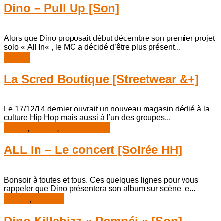
Dino – Pull Up [Son]
Alors que Dino proposait début décembre son premier projet
solo « All In« , le MC a décidé d’être plus présent...
RAP FR
La Scred Boutique [Streetwear &+]
Le 17/12/14 dernier ouvrait un nouveau magasin dédié à la
culture Hip Hop mais aussi à l’un des groupes...
BILLET
,
RAP FR
,
STREETWEAR
ALL In – Le concert [Soirée HH]
Bonsoir à toutes et tous. Ces quelques lignes pour vous
rappeler que Dino présentera son album sur scène le...
RAP FR
,
SOIREES
Dino Killabizz « Pompéi » [Son]