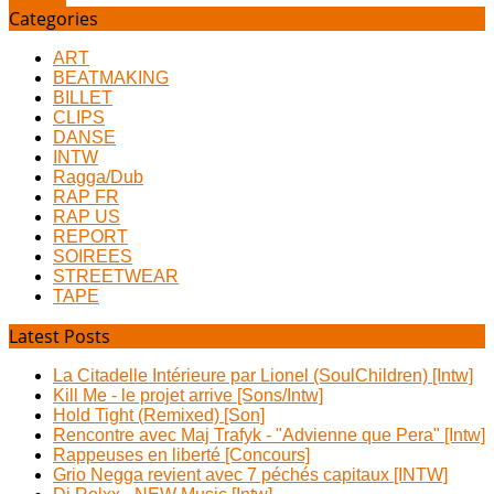
Categories
ART
BEATMAKING
BILLET
CLIPS
DANSE
INTW
Ragga/Dub
RAP FR
RAP US
REPORT
SOIREES
STREETWEAR
TAPE
Latest Posts
La Citadelle Intérieure par Lionel (SoulChildren) [Intw]
Kill Me - le projet arrive [Sons/Intw]
Hold Tight (Remixed) [Son]
Rencontre avec Maj Trafyk - "Advienne que Pera" [Intw]
Rappeuses en liberté [Concours]
Grio Negga revient avec 7 péchés capitaux [INTW]