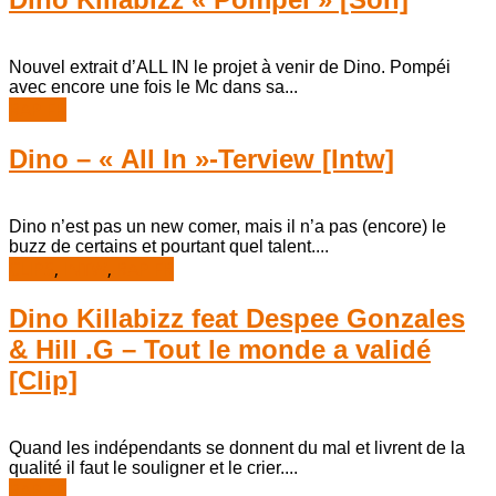
Nouvel extrait d’ALL IN le projet à venir de Dino. Pompéi
avec encore une fois le Mc dans sa...
RAP FR
Dino – « All In »-Terview [Intw]
Dino n’est pas un new comer, mais il n’a pas (encore) le
buzz de certains et pourtant quel talent....
CLIPS
,
INTW
,
RAP FR
Dino Killabizz feat Despee Gonzales
& Hill .G – Tout le monde a validé
[Clip]
Quand les indépendants se donnent du mal et livrent de la
qualité il faut le souligner et le crier....
RAP FR