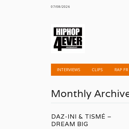
07/08/2026
Main menu
Skip
INTERVIEWS
CLIPS
RAP FR
to
content
Monthly Archiv
DAZ-INI & TISMÉ –
DREAM BIG