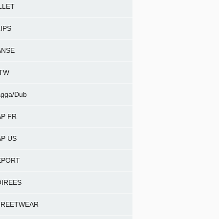
LLET
IPS
ANSE
NTW
gga/Dub
P FR
P US
EPORT
OIREES
TREETWEAR