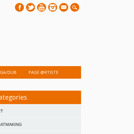
mail
GA/DUB
PAGE @RTISTE
ategories
RT
EATMAKING