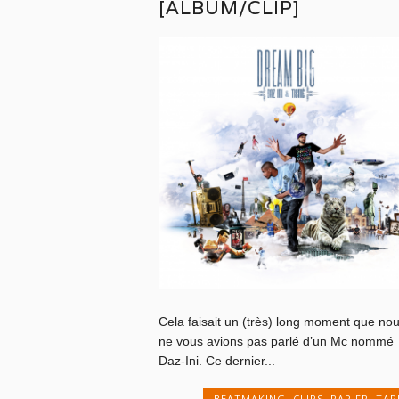
[ALBUM/CLIP]
Cela faisait un (très) long moment que no
ne vous avions pas parlé d’un Mc nommé
Daz-Ini. Ce dernier...
BEATMAKING
,
CLIPS
,
RAP FR
,
TAP