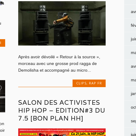
av
u
fé
ju
R
ma
Après avoir dévoilé « Retour à la source »,
morceau avec une grosse prod ragga de
av
Demolisha et accompagné au micro...
ma
CLIPS
,
RAP FR
ja
SALON DES ACTIVISTES
oc
HIP HOP – EDITION#3 DU
7.5 [BON PLAN HH]
se
son
oir
ju