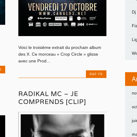
Dj
Fi
Li
Voici le troisième extrait du prochain album
Wo
des X. Ce morceau « Crop Circle » glisse
avec une Prod...
R
RAP FR
A
RADIKAL MC – JE
no
COMPRENDS [CLIP]
oc
ju
ma