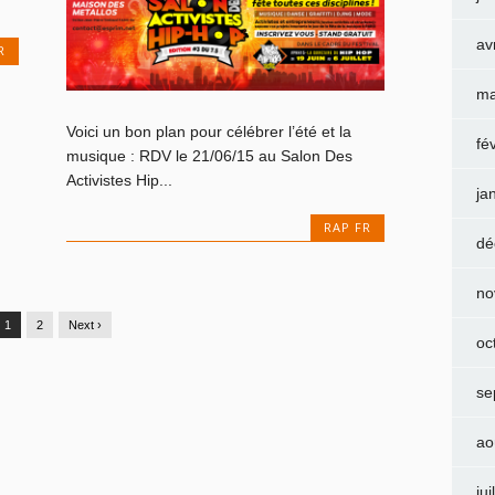
av
R
ma
Voici un bon plan pour célébrer l’été et la
fé
musique : RDV le 21/06/15 au Salon Des
Activistes Hip...
ja
RAP FR
dé
no
1
2
Next ›
oc
se
ao
jui