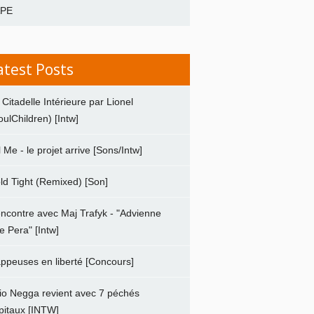
APE
atest Posts
 Citadelle Intérieure par Lionel
oulChildren) [Intw]
ll Me - le projet arrive [Sons/Intw]
ld Tight (Remixed) [Son]
ncontre avec Maj Trafyk - "Advienne
e Pera" [Intw]
ppeuses en liberté [Concours]
io Negga revient avec 7 péchés
pitaux [INTW]