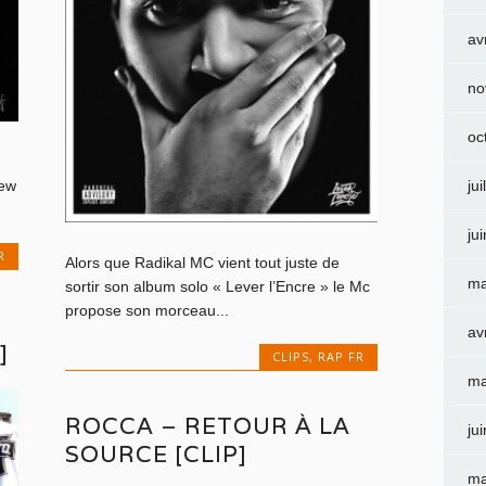
av
no
oc
rew
jui
ju
R
Alors que Radikal MC vient tout juste de
ma
sortir son album solo « Lever l’Encre » le Mc
propose son morceau...
av
]
CLIPS
,
RAP FR
ma
ROCCA – RETOUR À LA
ju
SOURCE [CLIP]
ma