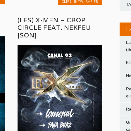
CLIPS
,
INTW
,
RAP FR
T
(LES) X-MEN – CROP
CIRCLE FEAT. NEKFEU
L
[SON]
La
(S
Ki
Ho
Re
qu
Ra
Gr
ca