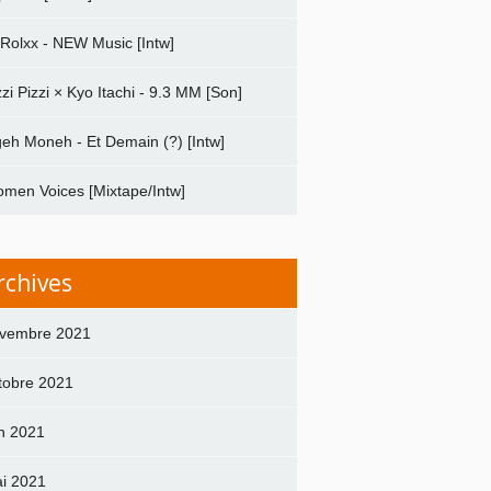
 Rolxx - NEW Music [Intw]
zzi Pizzi × Kyo Itachi - 9.3 MM [Son]
geh Moneh - Et Demain (?) [Intw]
men Voices [Mixtape/Intw]
rchives
vembre 2021
tobre 2021
in 2021
i 2021