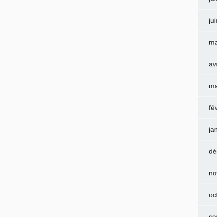
ju
ma
av
ma
fé
ja
dé
no
oc
se