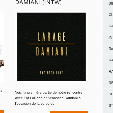
DAMIANI [INTW]
BI
CL
D
I
Ra
RA
RA
R
us
Voici la première partie de notre rencontre
S
avec Faf LaRage et Sébastien Damiani à
l’occasion de la sortie de...
S
E