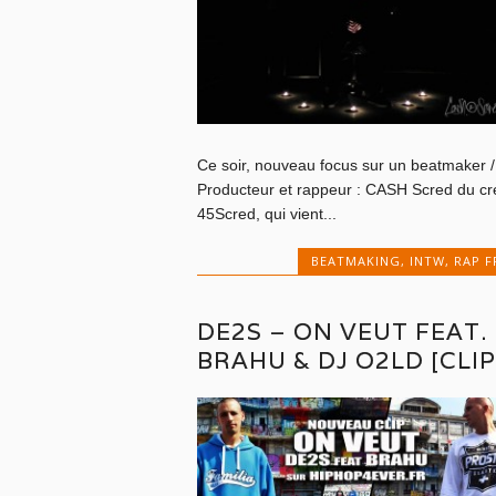
Ce soir, nouveau focus sur un beatmaker /
Producteur et rappeur : CASH Scred du c
45Scred, qui vient...
BEATMAKING
,
INTW
,
RAP F
DE2S – ON VEUT FEAT.
BRAHU & DJ O2LD [CLIP