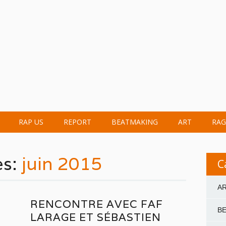
RAP US
REPORT
BEATMAKING
ART
RAG
es:
juin 2015
C
A
RENCONTRE AVEC FAF
B
LARAGE ET SÉBASTIEN