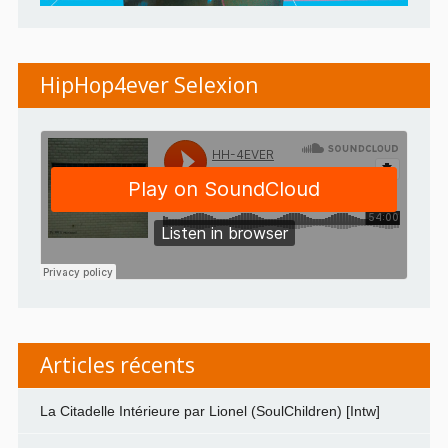
HipHop4ever Selexion
Articles récents
La Citadelle Intérieure par Lionel (SoulChildren) [Intw]