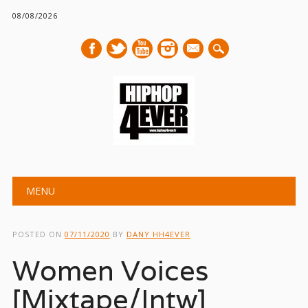
08/08/2026
mail
Main menu
Skip
MENU
to
content
POSTED ON
07/11/2020
BY
DANY HH4EVER
Women Voices
[Mixtape/Intw]