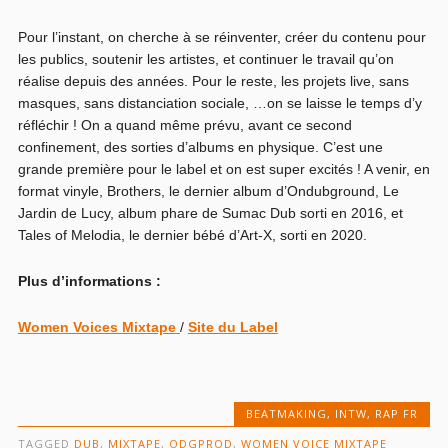
Pour l’instant, on cherche à se réinventer, créer du contenu pour
les publics, soutenir les artistes, et continuer le travail qu’on
réalise depuis des années. Pour le reste, les projets live, sans
masques, sans distanciation sociale, …on se laisse le temps d’y
réfléchir ! On a quand même prévu, avant ce second
confinement, des sorties d’albums en physique. C’est une
grande première pour le label et on est super excités ! A venir, en
format vinyle, Brothers, le dernier album d’Ondubground, Le
Jardin de Lucy, album phare de Sumac Dub sorti en 2016, et
Tales of Melodia, le dernier bébé d’Art-X, sorti en 2020.
Plus d’informations :
Women Voices Mixtape
/
Site du Label
BEATMAKING
,
INTW
,
RAP FR
TAGGED
DUB
,
MIXTAPE
,
ODGPROD
,
WOMEN VOICE MIXTAPE