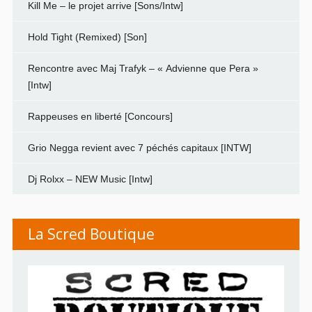
Kill Me – le projet arrive [Sons/Intw]
Hold Tight (Remixed) [Son]
Rencontre avec Maj Trafyk – « Advienne que Pera »
[Intw]
Rappeuses en liberté [Concours]
Grio Negga revient avec 7 péchés capitaux [INTW]
Dj Rolxx – NEW Music [Intw]
La Scred Boutique