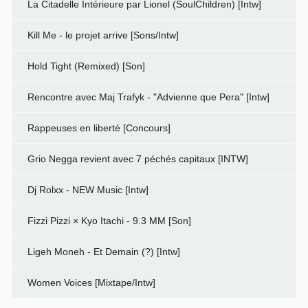
La Citadelle Intérieure par Lionel (SoulChildren) [Intw]
Kill Me - le projet arrive [Sons/Intw]
Hold Tight (Remixed) [Son]
Rencontre avec Maj Trafyk - "Advienne que Pera" [Intw]
Rappeuses en liberté [Concours]
Grio Negga revient avec 7 péchés capitaux [INTW]
Dj Rolxx - NEW Music [Intw]
Fizzi Pizzi × Kyo Itachi - 9.3 MM [Son]
Ligeh Moneh - Et Demain (?) [Intw]
Women Voices [Mixtape/Intw]