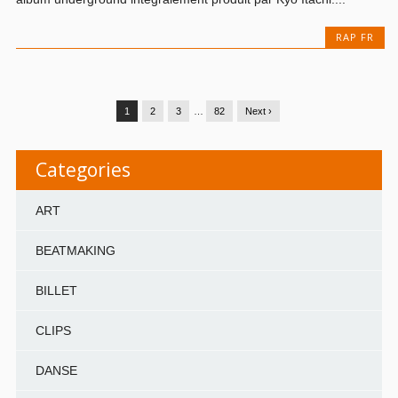
RAP FR
1
2
3
…
82
Next ›
Categories
ART
BEATMAKING
BILLET
CLIPS
DANSE