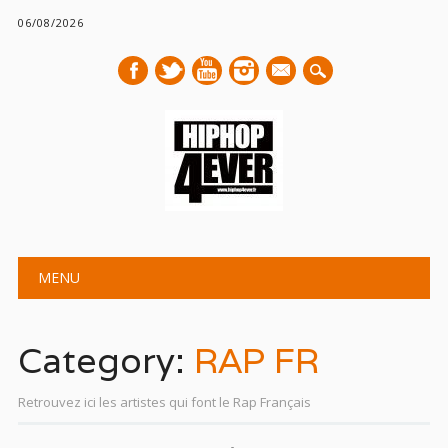
06/08/2026
mail
Main menu
Skip
MENU
to
content
Category:
RAP FR
Retrouvez ici les artistes qui font le Rap Français