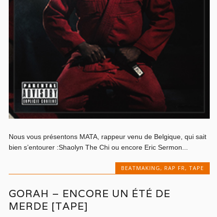
Nous vous présentons MATA, rappeur venu de Belgique, qui sait
bien s’entourer :Shaolyn The Chi ou encore Eric Sermon...
BEATMAKING
,
RAP FR
,
TAPE
GORAH – ENCORE UN ÉTÉ DE
MERDE [TAPE]