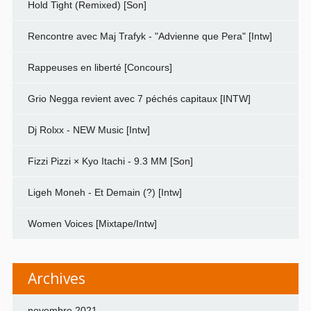
Hold Tight (Remixed) [Son]
Rencontre avec Maj Trafyk - "Advienne que Pera" [Intw]
Rappeuses en liberté [Concours]
Grio Negga revient avec 7 péchés capitaux [INTW]
Dj Rolxx - NEW Music [Intw]
Fizzi Pizzi × Kyo Itachi - 9.3 MM [Son]
Ligeh Moneh - Et Demain (?) [Intw]
Women Voices [Mixtape/Intw]
Archives
novembre 2021