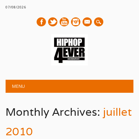
07/08/2026
mail
Main menu
Skip
MENU
to
content
Monthly Archives:
juillet
2010