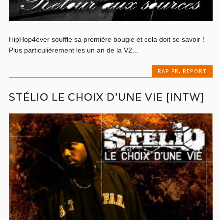
HipHop4ever souffle sa première bougie et cela doit se savoir !
Plus particulièrement les un an de la V2...
RAP FR
,
REPORT
STÉLIO LE CHOIX D’UNE VIE [INTW]