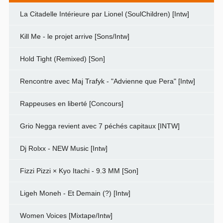
La Citadelle Intérieure par Lionel (SoulChildren) [Intw]
Kill Me - le projet arrive [Sons/Intw]
Hold Tight (Remixed) [Son]
Rencontre avec Maj Trafyk - "Advienne que Pera" [Intw]
Rappeuses en liberté [Concours]
Grio Negga revient avec 7 péchés capitaux [INTW]
Dj Rolxx - NEW Music [Intw]
Fizzi Pizzi × Kyo Itachi - 9.3 MM [Son]
Ligeh Moneh - Et Demain (?) [Intw]
Women Voices [Mixtape/Intw]