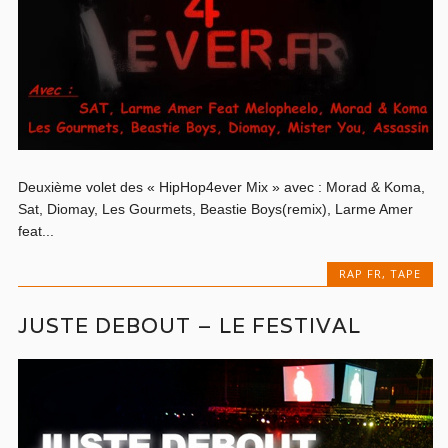
Deuxième volet des « HipHop4ever Mix » avec : Morad & Koma,
Sat, Diomay, Les Gourmets, Beastie Boys(remix), Larme Amer
feat...
RAP FR
,
TAPE
JUSTE DEBOUT – LE FESTIVAL