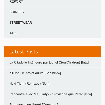
REPORT
SOIREES
STREETWEAR
TAPE
Latest Posts
La Citadelle Intérieure par Lionel (SoulChildren) [Intw]
Kill Me - le projet arrive [Sons/Intw]
Hold Tight (Remixed) [Son]
Rencontre avec Maj Trafyk - "Advienne que Pera" [Intw]
Rappeuses en liberté [Concours]