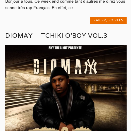
Bonjour à tous, Ce week end comme tant d’autres me direz vous
sonne très rap Français. En effet, ce...
RAP FR
,
SOIREES
DIOMAY – TCHIKI O’BOY VOL.3