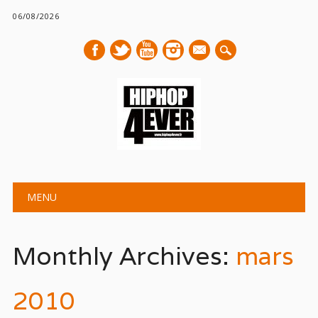
06/08/2026
mail
Main menu
Skip
MENU
to
content
Monthly Archives:
mars
2010