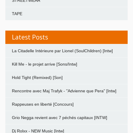
STREETWEAR
TAPE
Latest Posts
La Citadelle Intérieure par Lionel (SoulChildren) [Intw]
Kill Me - le projet arrive [Sons/Intw]
Hold Tight (Remixed) [Son]
Rencontre avec Maj Trafyk - "Advienne que Pera" [Intw]
Rappeuses en liberté [Concours]
Grio Negga revient avec 7 péchés capitaux [INTW]
Dj Rolxx - NEW Music [Intw]