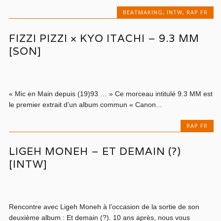
BEATMAKING
,
INTW
,
RAP FR
FIZZI PIZZI × KYO ITACHI – 9.3 MM
[SON]
« Mic en Main depuis (19)93 … » Ce morceau intitulé 9.3 MM est
le premier extrait d’un album commun « Canon...
RAP FR
LIGEH MONEH – ET DEMAIN (?)
[INTW]
Rencontre avec Ligeh Moneh à l’occasion de la sortie de son
deuxième album : Et demain (?). 10 ans après, nous vous