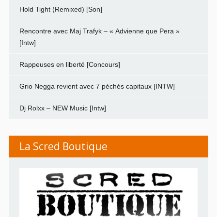
Hold Tight (Remixed) [Son]
Rencontre avec Maj Trafyk – « Advienne que Pera »
[Intw]
Rappeuses en liberté [Concours]
Grio Negga revient avec 7 péchés capitaux [INTW]
Dj Rolxx – NEW Music [Intw]
La Scred Boutique