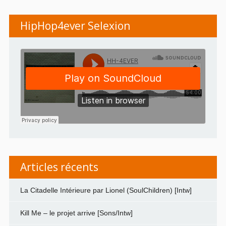
HipHop4ever Selexion
Articles récents
La Citadelle Intérieure par Lionel (SoulChildren) [Intw]
Kill Me – le projet arrive [Sons/Intw]