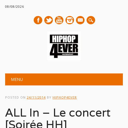
08/08/2026
mail
Main menu
Skip
MENU
to
content
POSTED ON
24/11/2014
BY
HIPHOP4EVER
ALL In – Le concert
[Soirée HH]