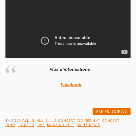
Plus d’informations :
Facebook
RAP FR
,
SOIREES
TAGGED
ALL IN
,
ALL IN - LE CONCERT [SOIRÉE HH]
,
CONCERT
,
DINO
,
LIGNE 13
,
LIVE
,
MADEINDIZUIT
,
SAINT DENIS