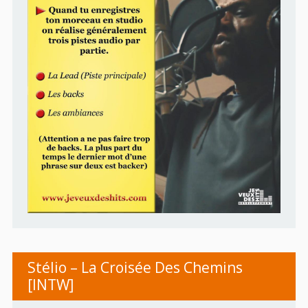
Stélio – La Croisée Des Chemins
[INTW]