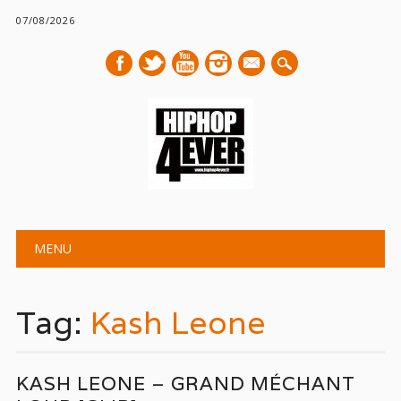
07/08/2026
mail
Main menu
Skip
MENU
to
content
Tag:
Kash Leone
KASH LEONE – GRAND MÉCHANT