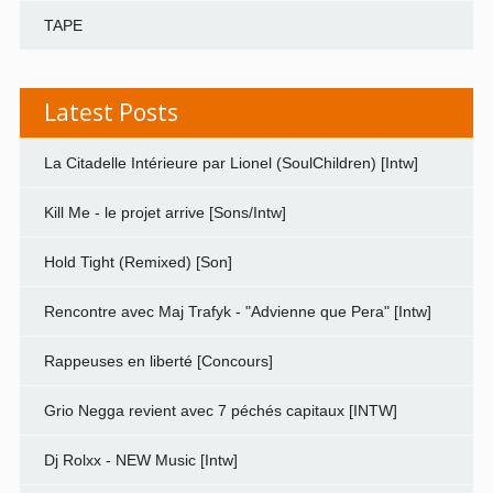
TAPE
Latest Posts
La Citadelle Intérieure par Lionel (SoulChildren) [Intw]
Kill Me - le projet arrive [Sons/Intw]
Hold Tight (Remixed) [Son]
Rencontre avec Maj Trafyk - "Advienne que Pera" [Intw]
Rappeuses en liberté [Concours]
Grio Negga revient avec 7 péchés capitaux [INTW]
Dj Rolxx - NEW Music [Intw]