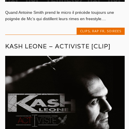
Quand Antoine Smith prend le micro il précède toujours une
poignée de Mc’s qui distillent leurs rimes en freestyle....
CLIPS
,
RAP FR
,
SOIREES
KASH LEONE – ACTIVISTE [CLIP]