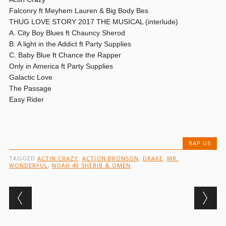
Falconry ft Meyhem Lauren & Big Body Bes
THUG LOVE STORY 2017 THE MUSICAL (interlude)
A. City Boy Blues ft Chauncy Sherod
B. A light in the Addict ft Party Supplies
C. Baby Blue ft Chance the Rapper
Only in America ft Party Supplies
Galactic Love
The Passage
Easy Rider
RAP US
TAGGED
ACTIN CRAZY
,
ACTION BRONSON
,
DRAKE
,
MR.
WONDERFUL
,
NOAH 40 SHEBIB & OMEN
Post navigation