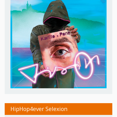
HipHop4ever Selexion