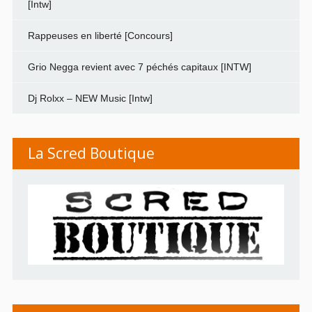
[Intw]
Rappeuses en liberté [Concours]
Grio Negga revient avec 7 péchés capitaux [INTW]
Dj Rolxx – NEW Music [Intw]
La Scred Boutique