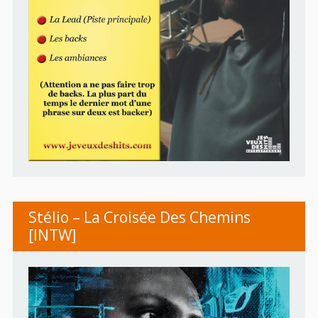
Stélio – La Croisée Des Chemins
[INTW]