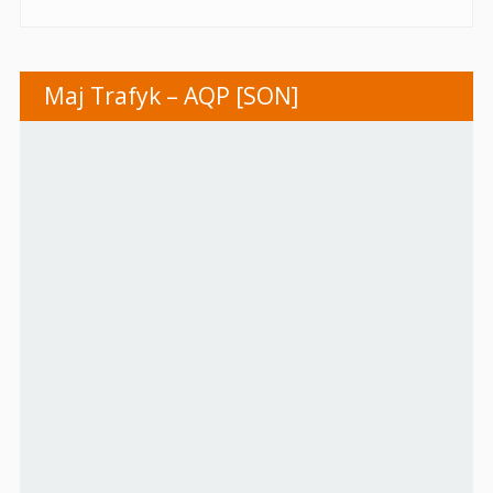
Maj Trafyk – AQP [SON]