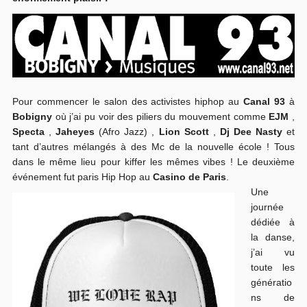
Pour commencer le salon des activistes hiphop au
Canal 93
à
Bobigny
où j’ai pu voir des piliers du mouvement comme
EJM
,
Specta
,
Jaheyes
(Afro Jazz) ,
Lion Scott
,
Dj Dee Nasty
et
tant d’autres mélangés à des Mc de la nouvelle école ! Tous
dans le même lieu pour kiffer les mêmes vibes ! Le deuxième
événement fut paris Hip Hop au
Casino de Paris
.
Une
journée
dédiée à
la danse,
j’ai vu
toute les
génératio
ns de