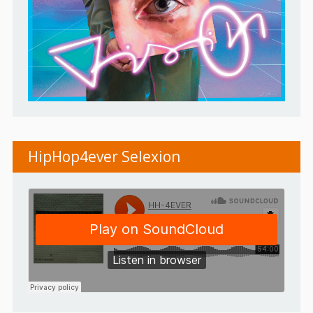
HipHop4ever Selexion