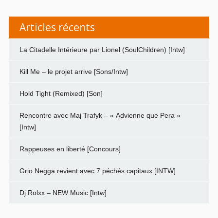
Articles récents
La Citadelle Intérieure par Lionel (SoulChildren) [Intw]
Kill Me – le projet arrive [Sons/Intw]
Hold Tight (Remixed) [Son]
Rencontre avec Maj Trafyk – « Advienne que Pera »
[Intw]
Rappeuses en liberté [Concours]
Grio Negga revient avec 7 péchés capitaux [INTW]
Dj Rolxx – NEW Music [Intw]