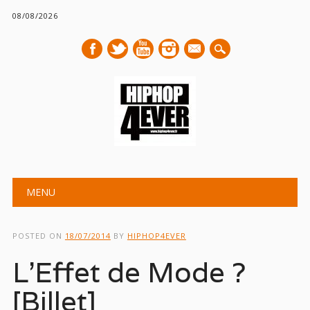
08/08/2026
mail
Main menu
Skip
MENU
to
content
POSTED ON
18/07/2014
BY
HIPHOP4EVER
L’Effet de Mode ?
[Billet]