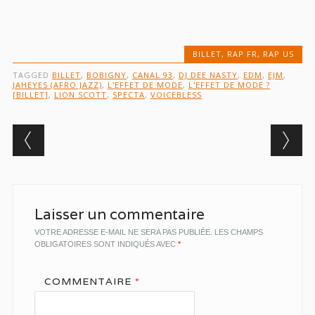
BILLET
,
RAP FR
,
RAP US
TAGGED
BILLET
,
BOBIGNY
,
CANAL 93
,
DJ DEE NASTY
,
EDM
,
EJM
,
JAHEYES (AFRO JAZZ)
,
L'EFFET DE MODE
,
L'EFFET DE MODE ?
[BILLET]
,
LION SCOTT
,
SPECTA
,
VOICEBLESS
Post navigation
Laisser un commentaire
VOTRE ADRESSE E-MAIL NE SERA PAS PUBLIÉE.
LES CHAMPS
OBLIGATOIRES SONT INDIQUÉS AVEC
*
COMMENTAIRE
*