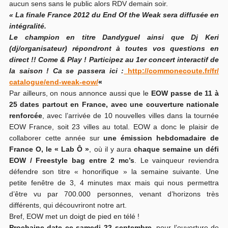
aucun sens sans le public alors RDV demain soir.
« La finale France 2012 du End Of the Weak sera diffusée en
intégralité.
Le champion en titre Dandyguel ainsi que Dj Keri
(dj/organisateur) répondront à toutes vos questions en
direct !! Come & Play ! Participez au 1er concert interactif de
la saison ! Ca se passera ici :
http://commonecoute.fr/fr/
catalogue/end-weak-eow/
«
Par ailleurs, on nous annonce aussi que le
EOW passe de 11 à
25 dates partout en France, avec une couverture nationale
renforcée
, avec l’arrivée de 10 nouvelles villes dans la tournée
EOW France, soit 23 villes au total. EOW a donc le plaisir de
collaborer cette année sur
une émission hebdomadaire de
France O, le « Lab Ô »
, où il y aura
chaque semaine un défi
EOW / Freestyle bag entre 2 mc’s
. Le vainqueur reviendra
défendre son titre « honorifique » la semaine suivante. Une
petite fenêtre de 3, 4 minutes max mais qui nous permettra
d’être vu par 700.000 personnes, venant d’horizons très
différents, qui découvriront notre art.
Bref, EOW met un doigt de pied en télé !
Prochaine date ce samedi 22 septembre
, pour l’ouverture de