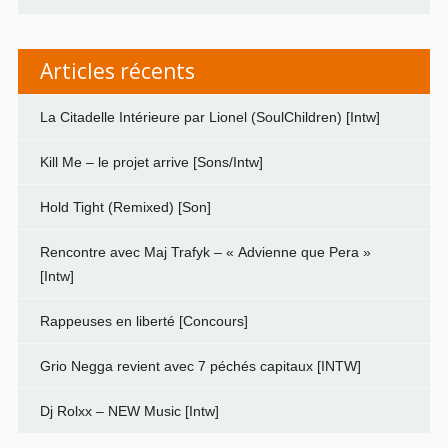
Articles récents
La Citadelle Intérieure par Lionel (SoulChildren) [Intw]
Kill Me – le projet arrive [Sons/Intw]
Hold Tight (Remixed) [Son]
Rencontre avec Maj Trafyk – « Advienne que Pera »
[Intw]
Rappeuses en liberté [Concours]
Grio Negga revient avec 7 péchés capitaux [INTW]
Dj Rolxx – NEW Music [Intw]