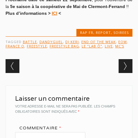
la
5e saison à la coopérative de Mai de Clermont-Ferrand
!!
Plus d’informations >
ICI
<
RAP FR
,
REPORT
,
SOIREES
TAGGED
BATTLE
,
DANDYGUEL
,
DJ KERI
,
END OF THE WEAK
,
EOW
,
FRANCE O
,
FREESTYLE
,
FREESTYLE BAG
,
LE "LAB Ô"
,
LIVE
,
MC'S
Post navigation
Laisser un commentaire
VOTRE ADRESSE E-MAIL NE SERA PAS PUBLIÉE.
LES CHAMPS
OBLIGATOIRES SONT INDIQUÉS AVEC
*
COMMENTAIRE
*