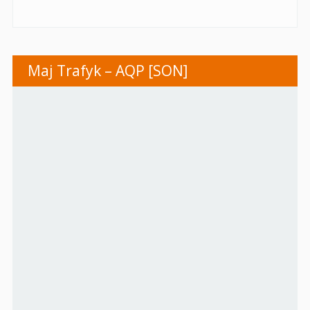
Maj Trafyk – AQP [SON]