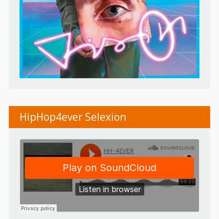
HipHop4ever Selexion