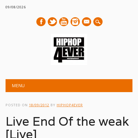
09/08/2026
mail
Main menu
Skip
MENU
to
content
POSTED ON
18/09/2012
BY
HIPHOP4EVER
Live End Of the weak
[Live]