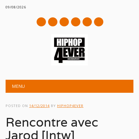
09/08/2026
mail
Main menu
Skip
MENU
to
content
POSTED ON
14/12/2014
BY
HIPHOP4EVER
Rencontre avec
Jarod [Intw]