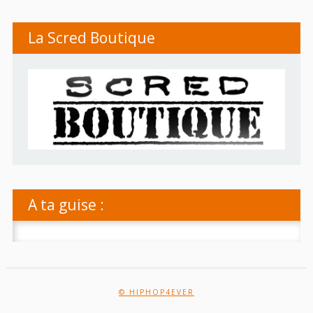
La Scred Boutique
A ta guise :
Rechercher :
© HIPHOP4EVER