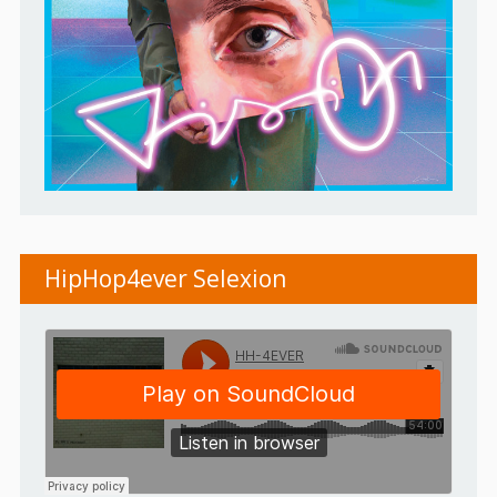
HipHop4ever Selexion