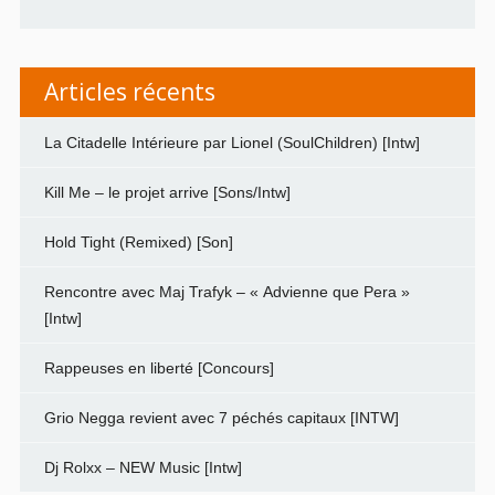
Articles récents
La Citadelle Intérieure par Lionel (SoulChildren) [Intw]
Kill Me – le projet arrive [Sons/Intw]
Hold Tight (Remixed) [Son]
Rencontre avec Maj Trafyk – « Advienne que Pera »
[Intw]
Rappeuses en liberté [Concours]
Grio Negga revient avec 7 péchés capitaux [INTW]
Dj Rolxx – NEW Music [Intw]