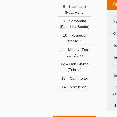
A
8 – Flashback
(Feat Rony)
La
9 – Samantha
(S
(Feat Lisa Spada)
Ki
10 – Pourquoi
flipper ?
Ho
11 – Money (Feat
Jan Dark)
Re
qu
12 – Mon Ghetto
(Tribute)
Ra
13 – Comme toi
Gr
14 – Vise le ciel
ca
Dj