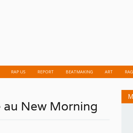
RAP US
REPORT
BEATMAKING
ART
RAG
M
e au New Morning