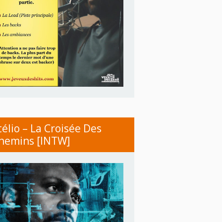
télio – La Croisée Des
hemins [INTW]