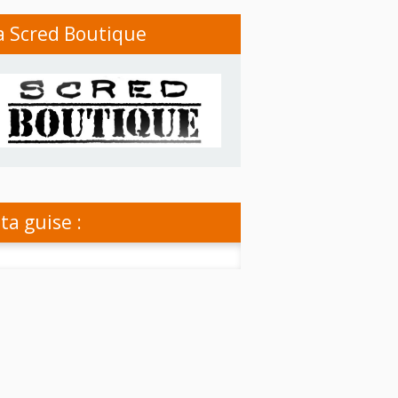
a Scred Boutique
 ta guise :
rcher :