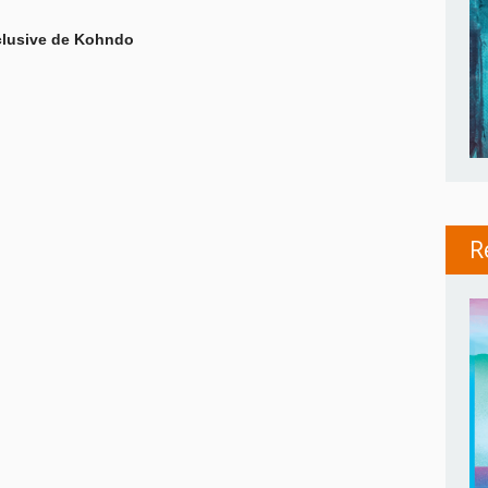
xclusive de Kohndo
R