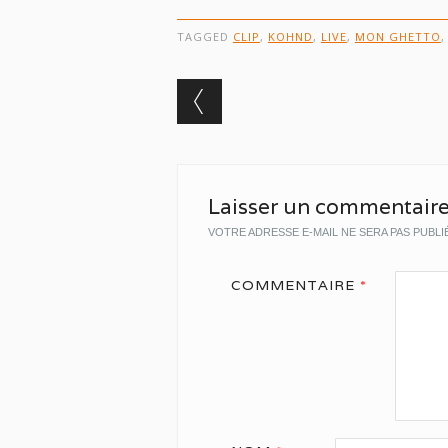
TAGGED
CLIP
,
KOHND
,
LIVE
,
MON GHETTO
Post navigation
Laisser un commentair
VOTRE ADRESSE E-MAIL NE SERA PAS PUBLI
COMMENTAIRE
*