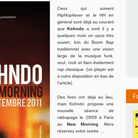
Ceux qui suivent
HipHop4ever et le HH en
général sont déjà au courant
que
Kohndo
a sorti il y a
quelques mois un opus très
ouvert, loin du Boom Bap
traditionnel avec une vision
large de la musique funk,
soul, rock et bien évidement
rap classique. (un player est
à votre disposition en bas de
l’article)
F
Des lives ont déjà eu lieu,
mais Kohndo propose une
nouvelle séance de
rattrapage le 29/09 à Paris
au
New Morning
. Alors
réservez votre soirée …