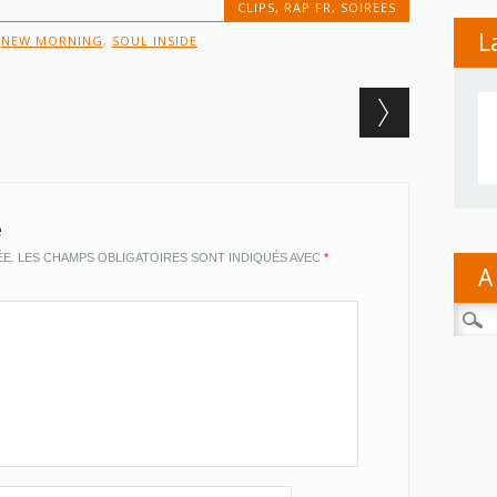
CLIPS
,
RAP FR
,
SOIREES
L
,
NEW MORNING
,
SOUL INSIDE
e
ÉE.
LES CHAMPS OBLIGATOIRES SONT INDIQUÉS AVEC
*
A
Reche