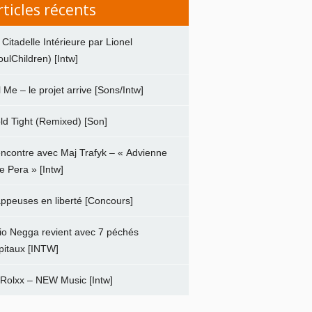
rticles récents
 Citadelle Intérieure par Lionel
oulChildren) [Intw]
ll Me – le projet arrive [Sons/Intw]
ld Tight (Remixed) [Son]
ncontre avec Maj Trafyk – « Advienne
e Pera » [Intw]
ppeuses en liberté [Concours]
io Negga revient avec 7 péchés
pitaux [INTW]
 Rolxx – NEW Music [Intw]