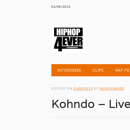
06/08/2026
Main menu
Skip
INTERVIEWS
CLIPS
RAP FR
to
content
POSTED ON
05/09/2011
BY
HIPHOP4EVER
Kohndo – Liv