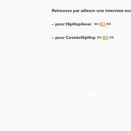
Retrouvez par ailleurs une interview e
– pour HipHop4ever >>
ICI
<<
– pour CosmicHipHop >>
ICI
<<