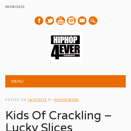
08/08/2026
mail
Main menu
Skip
MENU
to
content
POSTED ON
14/10/2012
BY
HIPHOP4EVER
Kids Of Crackling –
Lucky Slices