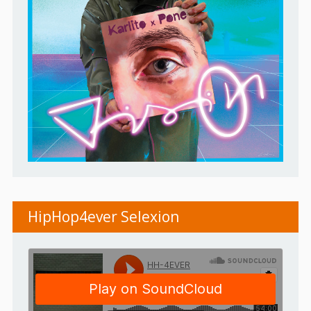
HipHop4ever Selexion