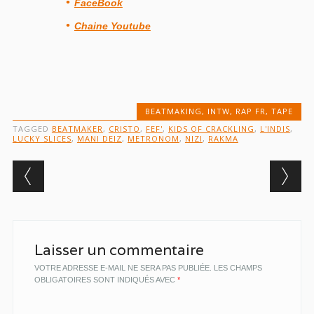
FaceBook
Chaine Youtube
BEATMAKING
,
INTW
,
RAP FR
,
TAPE
TAGGED
BEATMAKER
,
CRISTO
,
FEF'
,
KIDS OF CRACKLING
,
L'INDIS
,
LUCKY SLICES
,
MANI DEIZ
,
METRONOM
,
NIZI
,
RAKMA
Post navigation
Laisser un commentaire
VOTRE ADRESSE E-MAIL NE SERA PAS PUBLIÉE.
LES CHAMPS
OBLIGATOIRES SONT INDIQUÉS AVEC
*