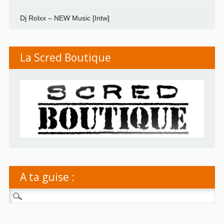
Dj Rolxx – NEW Music [Intw]
La Scred Boutique
A ta guise :
Rechercher :