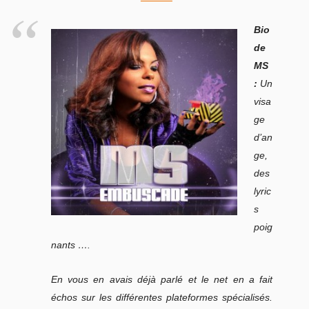
Bio
de
MS
:
Un
visa
ge
d’an
ge,
des
lyric
s
poig
nants ….
En vous en avais déjà parlé et le net en a fait
échos sur les différentes plateformes spécialisés.