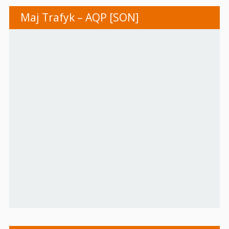
Maj Trafyk – AQP [SON]