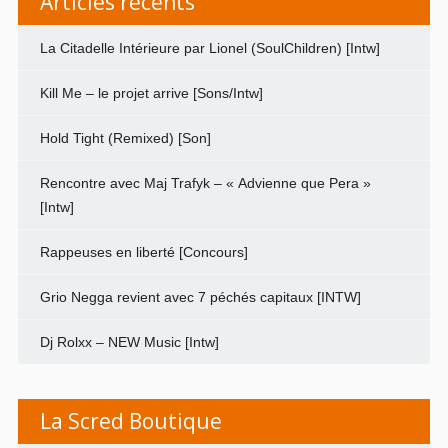
Articles récents
La Citadelle Intérieure par Lionel (SoulChildren) [Intw]
Kill Me – le projet arrive [Sons/Intw]
Hold Tight (Remixed) [Son]
Rencontre avec Maj Trafyk – « Advienne que Pera »
[Intw]
Rappeuses en liberté [Concours]
Grio Negga revient avec 7 péchés capitaux [INTW]
Dj Rolxx – NEW Music [Intw]
La Scred Boutique