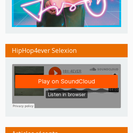
HipHop4ever Selexion