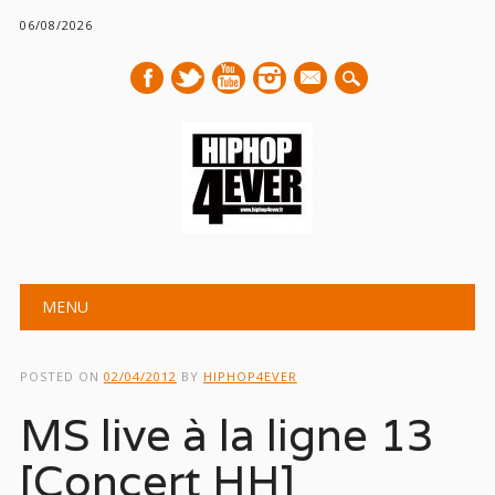
06/08/2026
mail
Main menu
Skip
MENU
to
content
POSTED ON
02/04/2012
BY
HIPHOP4EVER
MS live à la ligne 13
[Concert HH]