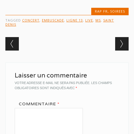
RAP FR
,
SOIREES
TAGGED
CONCERT
,
EMBUSCADE
,
LIGNE 13
,
LIVE
,
MS
,
SAINT
DENIS
Post navigation
Laisser un commentaire
VOTRE ADRESSE E-MAIL NE SERA PAS PUBLIÉE.
LES CHAMPS
OBLIGATOIRES SONT INDIQUÉS AVEC
*
COMMENTAIRE
*