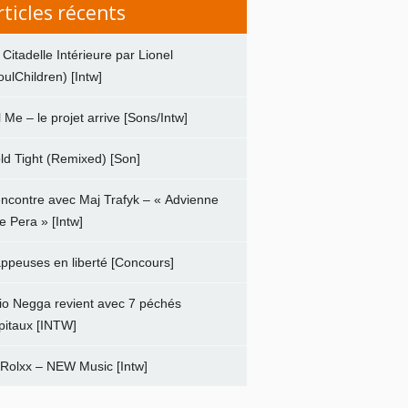
rticles récents
 Citadelle Intérieure par Lionel
oulChildren) [Intw]
ll Me – le projet arrive [Sons/Intw]
ld Tight (Remixed) [Son]
ncontre avec Maj Trafyk – « Advienne
e Pera » [Intw]
ppeuses en liberté [Concours]
io Negga revient avec 7 péchés
pitaux [INTW]
 Rolxx – NEW Music [Intw]