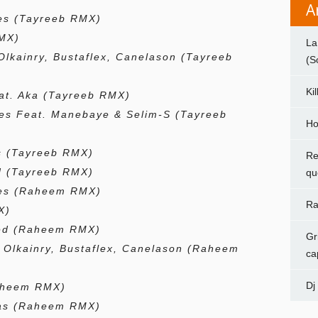
A
les
(Tayreeb RMX)
MX)
La
Olkainry, Bustaflex, Canelason
(Tayreeb
(S
Ki
at. Aka
(Tayreeb RMX)
res Feat. Manebaye & Selim-S
(Tayreeb
Ho
s
(Tayreeb RMX)
Re
d
(Tayreeb RMX)
qu
les
(Raheem RMX)
Ra
X)
Zed
(Raheem RMX)
Gr
 Olkainry, Bustaflex, Canelason
(Raheem
ca
Dj
aheem RMX)
pas
(Raheem RMX)