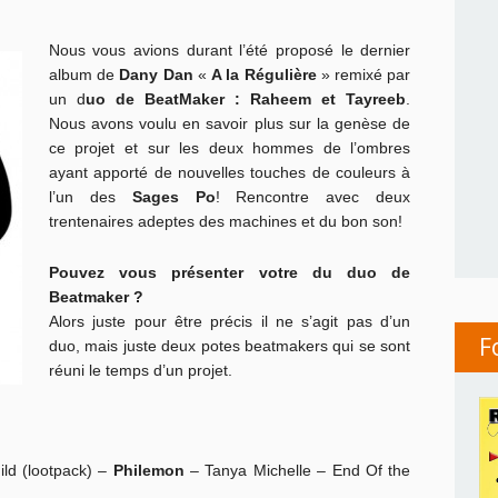
Nous vous avions durant l’été proposé le dernier
album de
Dany Dan
«
A la Régulière
» remixé par
un d
uo de BeatMaker : Raheem et Tayreeb
.
Nous avons voulu en savoir plus sur la genèse de
ce projet et sur les deux hommes de l’ombres
ayant apporté de nouvelles touches de couleurs à
l’un des
Sages Po
! Rencontre avec deux
trentenaires adeptes des machines et du bon son!
Pouvez vous présenter votre du duo de
Beatmaker ?
Alors juste pour être précis il ne s’agit pas d’un
F
duo, mais juste deux potes beatmakers qui se sont
réuni le temps d’un projet.
ild (lootpack) –
Philemon
– Tanya Michelle – End Of the