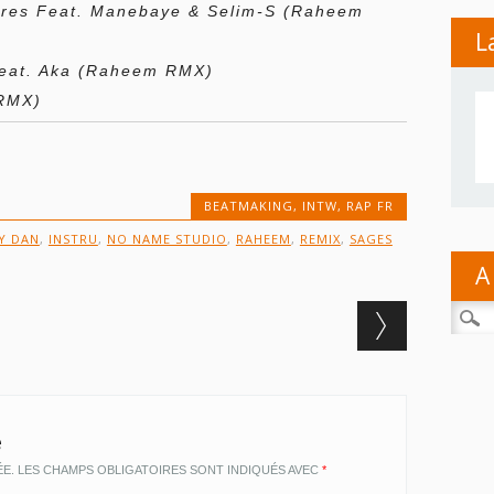
pres Feat. Manebaye & Selim-S
(Raheem
L
Feat. Aka
(Raheem RMX)
RMX)
BEATMAKING
,
INTW
,
RAP FR
Y DAN
,
INSTRU
,
NO NAME STUDIO
,
RAHEEM
,
REMIX
,
SAGES
A
Reche
e
ÉE.
LES CHAMPS OBLIGATOIRES SONT INDIQUÉS AVEC
*