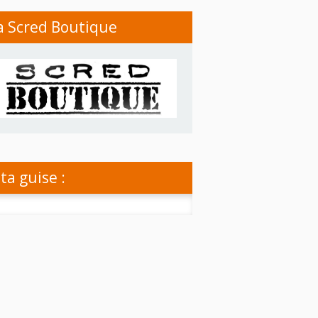
a Scred Boutique
 ta guise :
rcher :