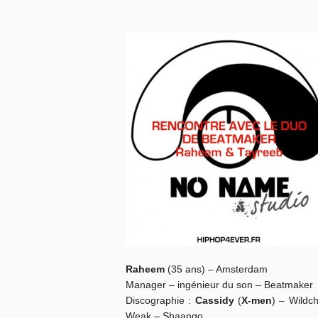
Raheem
(35 ans) – Amsterdam
Manager – ingénieur du son – Beatmaker
Discographie :
Cassidy
(
X-men
) – Wildch
Weak – Shaango