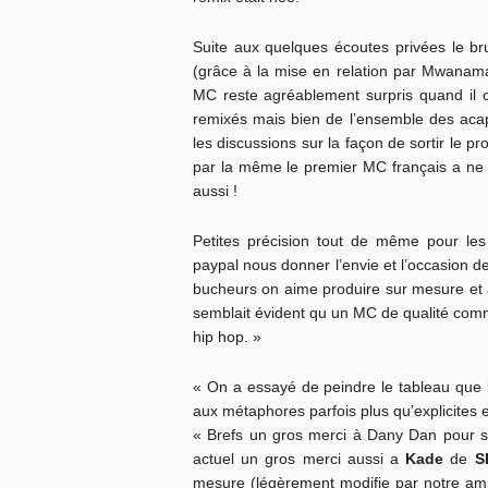
Suite aux quelques écoutes privées le bru
(grâce à la mise en relation par Mwanamai
MC reste agréablement surpris quand il co
remixés mais bien de l’ensemble des acapel
les discussions sur la façon de sortir le 
par la même le premier MC français a n
aussi !
Petites précision tout de même pour le
paypal nous donner l’envie et l’occasion 
bucheurs on aime produire sur mesure et à l
semblait évident qu un MC de qualité comm
hip hop. »
« On a essayé de peindre le tableau que
aux métaphores parfois plus qu’explicites e
« Brefs un gros merci à Dany Dan pour sa 
actuel un gros merci aussi a
Kade
de
S
mesure (légèrement modifie par notre ami 