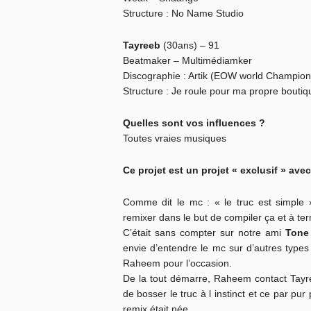
Structure : No Name Studio
Tayreeb
(30ans) – 91
Beatmaker – Multimédiamker
Discographie : Artik (EOW world Champion
Structure : Je roule pour ma propre boutiqu
Quelles sont vos influences ?
Toutes vraies musiques
Ce projet est un projet « exclusif » ave
Comme dit le mc : « le truc est simple
remixer dans le but de compiler ça et à ter
C’était sans compter sur notre ami
Ton
envie d’entendre le mc sur d’autres types
Raheem pour l’occasion.
De la tout démarre, Raheem contact Tayree
de bosser le truc à l instinct et ce par pu
remix était née.