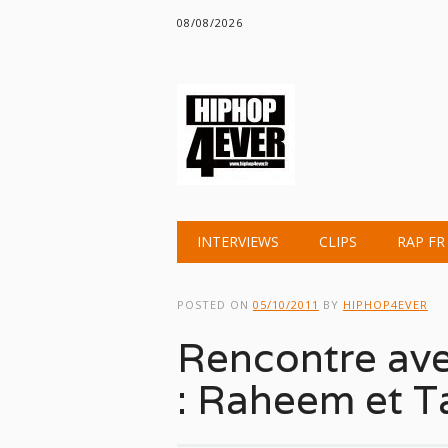
08/08/2026
Main menu
Skip
INTERVIEWS
CLIPS
RAP FR
to
content
POSTED ON
05/10/2011
BY
HIPHOP4EVER
Rencontre av
: Raheem et T