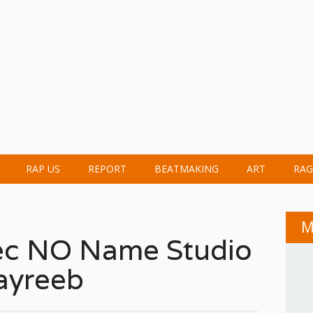
RAP US
REPORT
BEATMAKING
ART
RAG
M
ec NO Name Studio
ayreeb