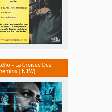
télio – La Croisée Des
hemins [INTW]