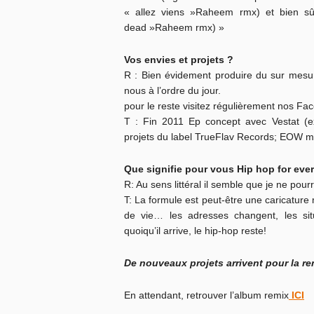
« allez viens »Raheem rmx) et bien sû
dead »Raheem rmx) »
Vos envies et projets ?
R : Bien évidement produire du sur mesu
nous à l’ordre du jour.
pour le reste visitez régulièrement nos 
T : Fin 2011 Ep concept avec Vestat (ex-
projets du label TrueFlav Records; EOW mi
Que signifie pour vous Hip hop for ever
R: Au sens littéral il semble que je ne pou
T: La formule est peut-être une caricature
de vie… les adresses changent, les sit
quoiqu’il arrive, le hip-hop reste!
De nouveaux projets arrivent pour la r
En attendant, retrouver l’album remix
ICI