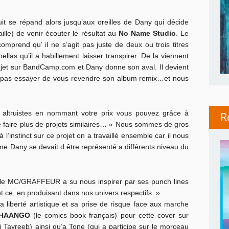
it se répand alors jusqu’aux oreilles de Dany qui décide
lle) de venir écouter le résultat au
No Name Studio
. Le
mprend qu’ il ne s’agit pas juste de deux ou trois titres
las qu’il a habillement laisser transpirer. De la viennent
projet sur BandCamp.com et Dany donne son aval. Il devient
e pas essayer de vous revendre son album remix…et nous
s altruistes en nommant votre prix vous pouvez grâce à
R
de faire plus de projets similaires… « Nous sommes de gros
’instinct sur ce projet on a travaillé ensemble car il nous
e Dany se devait d être représenté a différents niveau du
 le MC/GRAFFEUR a su nous inspirer par ses punch lines
t ce, en produisant dans nos univers respectifs. »
liberté artistique et sa prise de risque face aux marche
HAANGO
(le comics book français) pour cette cover sur
Tayreeb) ainsi qu’a Tone (qui a participe sur le morceau