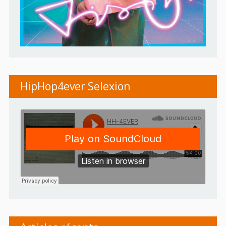
HipHop4ever Selexion