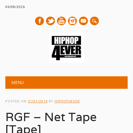
06/08/2026
mail
Main menu
Skip
MENU
to
content
POSTED ON
31/01/2014
BY
HIPHOP4EVER
RGF – Net Tape
[Tape]