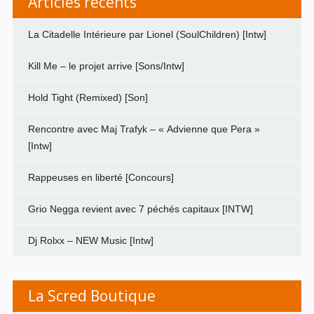
Articles récents
La Citadelle Intérieure par Lionel (SoulChildren) [Intw]
Kill Me – le projet arrive [Sons/Intw]
Hold Tight (Remixed) [Son]
Rencontre avec Maj Trafyk – « Advienne que Pera »
[Intw]
Rappeuses en liberté [Concours]
Grio Negga revient avec 7 péchés capitaux [INTW]
Dj Rolxx – NEW Music [Intw]
La Scred Boutique