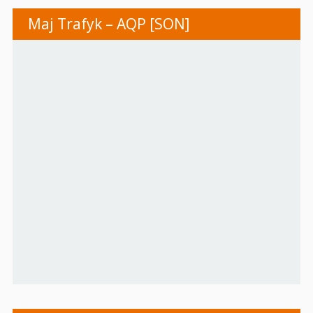
Maj Trafyk – AQP [SON]