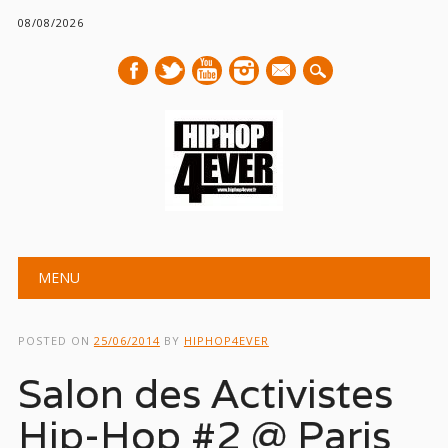
08/08/2026
mail
Main menu
Skip
MENU
to
content
POSTED ON
25/06/2014
BY
HIPHOP4EVER
Salon des Activistes
Hip-Hop #2 @ Paris