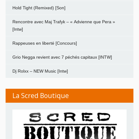
Hold Tight (Remixed) [Son]
Rencontre avec Maj Trafyk – « Advienne que Pera »
[Intw]
Rappeuses en liberté [Concours]
Grio Negga revient avec 7 péchés capitaux [INTW]
Dj Rolxx – NEW Music [Intw]
La Scred Boutique