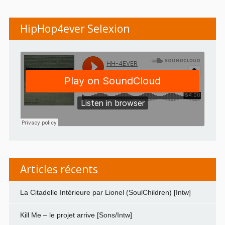
HipHop4ever Selexion
Articles récents
La Citadelle Intérieure par Lionel (SoulChildren) [Intw]
Kill Me – le projet arrive [Sons/Intw]