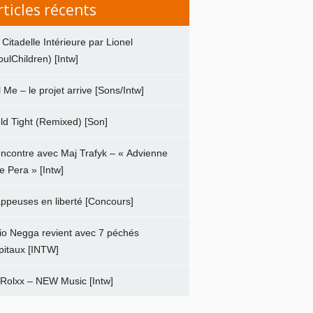
rticles récents
 Citadelle Intérieure par Lionel
oulChildren) [Intw]
ll Me – le projet arrive [Sons/Intw]
ld Tight (Remixed) [Son]
ncontre avec Maj Trafyk – « Advienne
e Pera » [Intw]
ppeuses en liberté [Concours]
io Negga revient avec 7 péchés
pitaux [INTW]
 Rolxx – NEW Music [Intw]