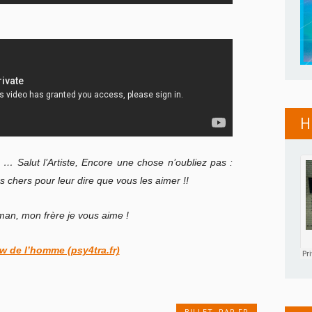
H
… Salut l’Artiste, Encore une chose n’oubliez pas :
 chers pour leur dire que vous les aimer !!
an, mon frère je vous aime !
ew de l’homme (psy4tra.fr)
BILLET
,
RAP FR