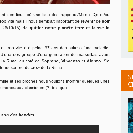
t des lieux où une liste des rappeurs/Mc’s / Djs et/ou
trop vite mais il nous semblait important de
revenir ce soir
e 26/10/15)
de quitter notre planète terre et laisse la
 et trop vite à à peine 37 ans des suites d’une maladie.
’une des groupe d’une génération de marseillais ayant
 la Rime
. au coté de
Soprano
,
Vincenzo
et
Alonzo
. Sia
oducteurs sonore du crew de la Rimia…
S
miIle et ses proches nous voulions montrer quelques unes
C
 morceaux / classiques (?) tels que :
 son des bandits