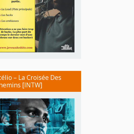
télio – La Croisée Des
hemins [INTW]