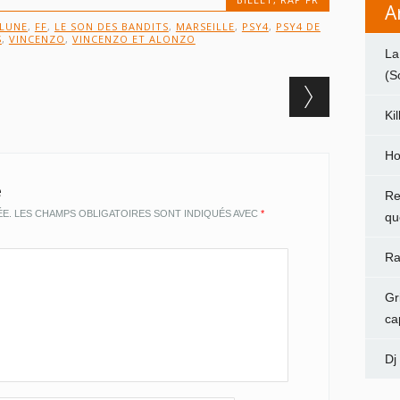
A
 LUNE
,
FF
,
LE SON DES BANDITS
,
MARSEILLE
,
PSY4
,
PSY4 DE
S
,
VINCENZO
,
VINCENZO ET ALONZO
La
(S
Ki
Ho
e
Re
ÉE.
LES CHAMPS OBLIGATOIRES SONT INDIQUÉS AVEC
*
qu
Ra
Gr
ca
Dj