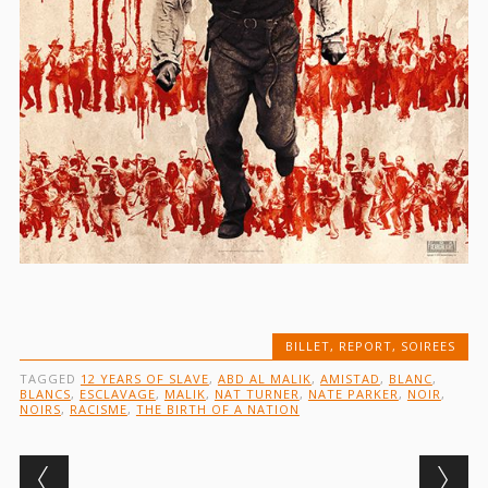
BILLET
,
REPORT
,
SOIREES
TAGGED
12 YEARS OF SLAVE
,
ABD AL MALIK
,
AMISTAD
,
BLANC
,
BLANCS
,
ESCLAVAGE
,
MALIK
,
NAT TURNER
,
NATE PARKER
,
NOIR
,
NOIRS
,
RACISME
,
THE BIRTH OF A NATION
Post navigation