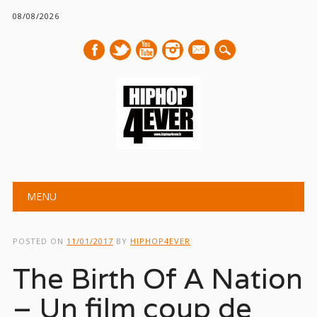
08/08/2026
mail
Main menu
Skip
MENU
to
content
POSTED ON
11/01/2017
BY
HIPHOP4EVER
The Birth Of A Nation
– Un film coup de