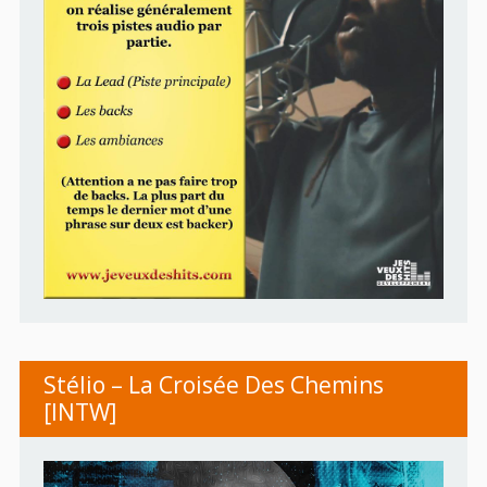
Stélio – La Croisée Des Chemins
[INTW]