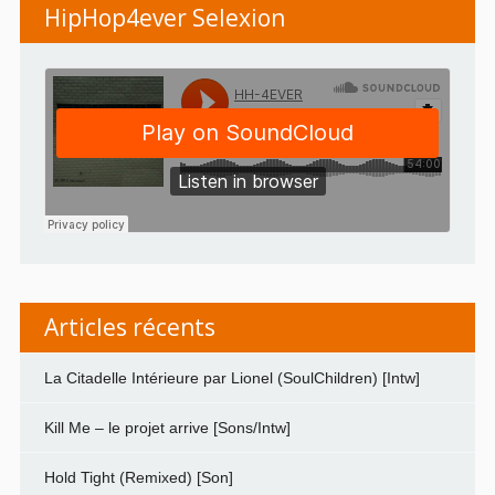
HipHop4ever Selexion
Articles récents
La Citadelle Intérieure par Lionel (SoulChildren) [Intw]
Kill Me – le projet arrive [Sons/Intw]
Hold Tight (Remixed) [Son]