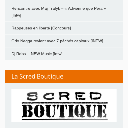
Rencontre avec Maj Trafyk – « Advienne que Pera »
[Intw]
Rappeuses en liberté [Concours]
Grio Negga revient avec 7 péchés capitaux [INTW]
Dj Rolxx – NEW Music [Intw]
La Scred Boutique