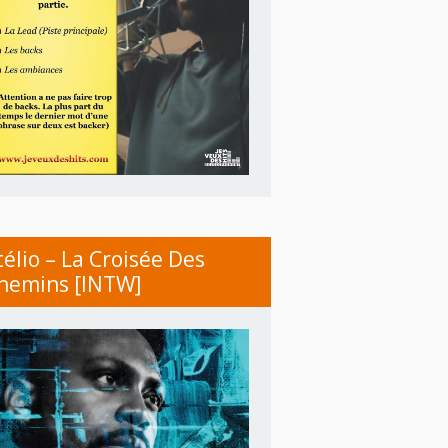
télio – La Croisée Des
hemins [INTW]