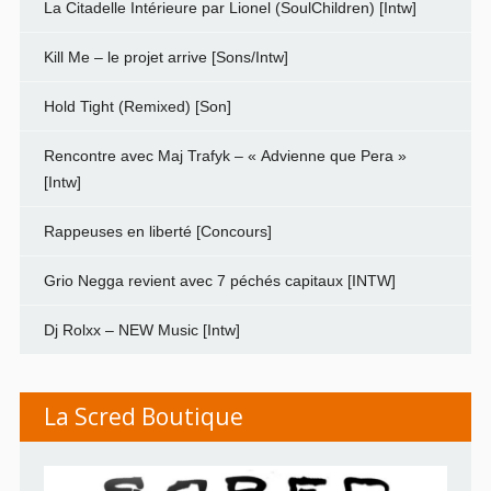
La Citadelle Intérieure par Lionel (SoulChildren) [Intw]
Kill Me – le projet arrive [Sons/Intw]
Hold Tight (Remixed) [Son]
Rencontre avec Maj Trafyk – « Advienne que Pera »
[Intw]
Rappeuses en liberté [Concours]
Grio Negga revient avec 7 péchés capitaux [INTW]
Dj Rolxx – NEW Music [Intw]
La Scred Boutique