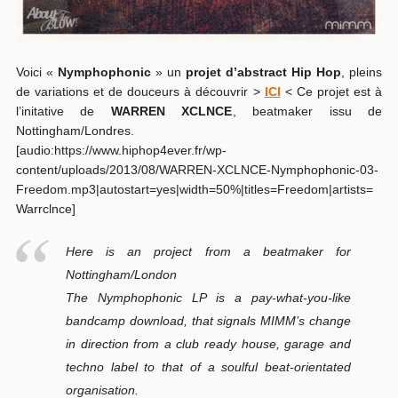
Voici «
Nymphophonic
» un
projet d’abstract Hip Hop
, pleins
de variations et de douceurs à découvrir >
ICI
< Ce projet est à
l’initative de
WARREN XCLNCE
, beatmaker issu de
Nottingham/Londres.
[audio:https://www.hiphop4ever.fr/wp-
content/uploads/2013/08/WARREN-XCLNCE-Nymphophonic-03-
Freedom.mp3|autostart=yes|width=50%|titles=Freedom|artists=
Warrclnce]
Here is an project from a beatmaker for
Nottingham/London
The Nymphophonic LP is a pay-what-you-like
bandcamp download, that signals MIMM’s change
in direction from a club ready house, garage and
techno label to that of a soulful beat-orientated
organisation.