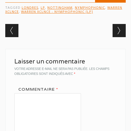
TAGGED
LONDRES
,
LP
,
NOTTINGHAM
,
NYMPHOPHONIC
,
WARREN
XCLNCE
,
WARREN XCLNCE - NYMPHOPHONIC [LP]
Post navigation
Laisser un commentaire
VOTRE ADRESSE E-MAIL NE SERA PAS PUBLIÉE.
LES CHAMPS
OBLIGATOIRES SONT INDIQUÉS AVEC
*
COMMENTAIRE
*