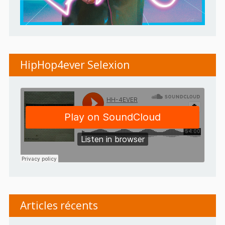
HipHop4ever Selexion
Articles récents