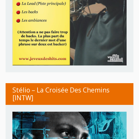
Stélio – La Croisée Des Chemins
[INTW]