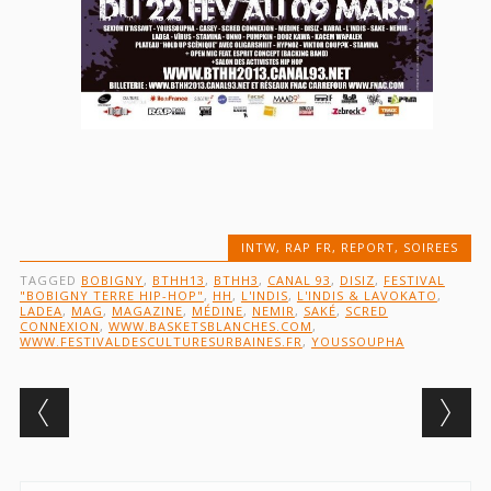
INTW
,
RAP FR
,
REPORT
,
SOIREES
TAGGED
BOBIGNY
,
BTHH13
,
BTHH3
,
CANAL 93
,
DISIZ
,
FESTIVAL
"BOBIGNY TERRE HIP-HOP"
,
HH
,
L'INDIS
,
L'INDIS & LAVOKATO
,
LADEA
,
MAG
,
MAGAZINE
,
MÉDINE
,
NEMIR
,
SAKÉ
,
SCRED
CONNEXION
,
WWW.BASKETSBLANCHES.COM
,
WWW.FESTIVALDESCULTURESURBAINES.FR
,
YOUSSOUPHA
Post navigation