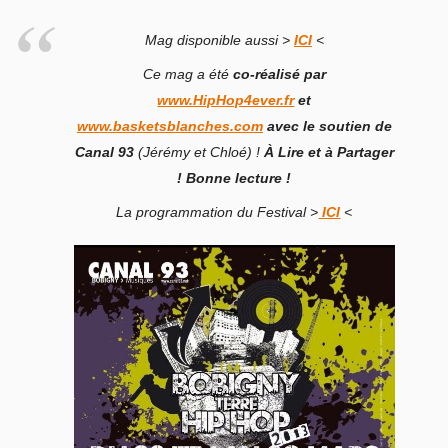
Mag disponible aussi >
ICI
<
Ce mag a été
co-réalisé par
www.HipHop4ever.fr
et
www.basketsblanches.com
avec le soutien de
Canal 93
(Jérémy et Chloé) !
À Lire et à Partager
! Bonne lecture !
La programmation du Festival >
ICI
<