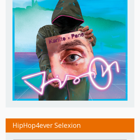
HipHop4ever Selexion