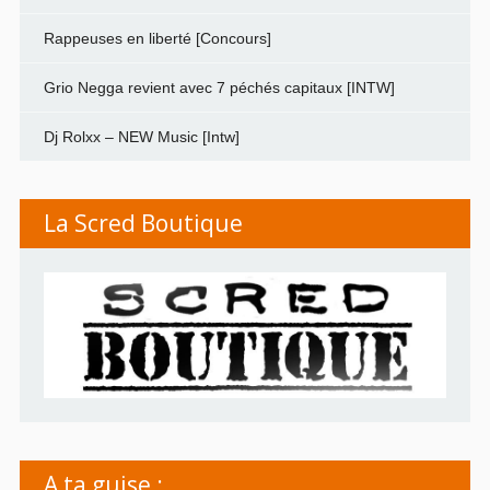
Rappeuses en liberté [Concours]
Grio Negga revient avec 7 péchés capitaux [INTW]
Dj Rolxx – NEW Music [Intw]
La Scred Boutique
A ta guise :