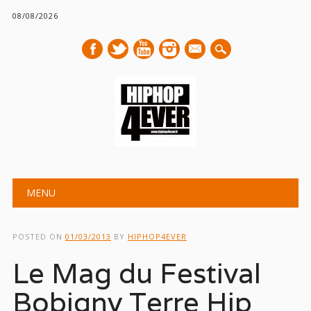
08/08/2026
mail
Main menu
Skip
MENU
to
content
POSTED ON
01/03/2013
BY
HIPHOP4EVER
Le Mag du Festival
Bobigny Terre Hip