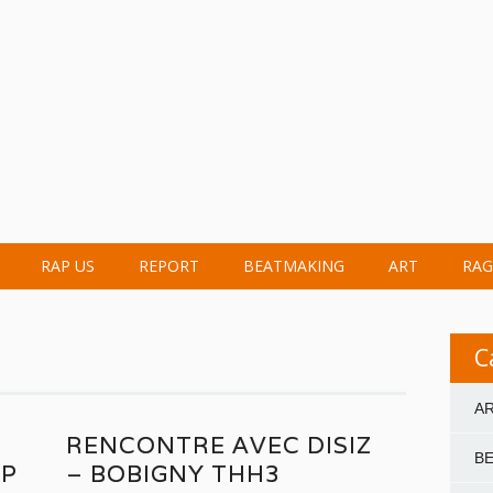
RAP US
REPORT
BEATMAKING
ART
RAG
C
A
RENCONTRE AVEC DISIZ
B
OP
– BOBIGNY THH3