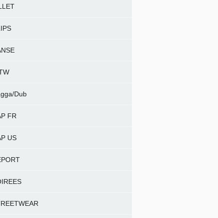
LLET
IPS
ANSE
NTW
gga/Dub
P FR
P US
EPORT
OIREES
TREETWEAR