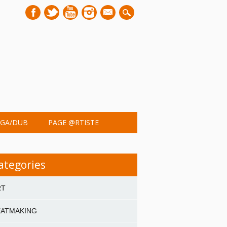
mail
GA/DUB
PAGE @RTISTE
ategories
RT
EATMAKING