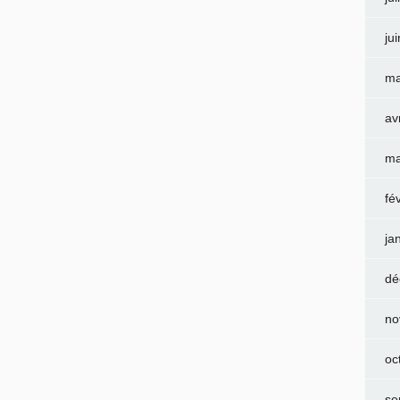
ju
ma
av
ma
fé
ja
dé
no
oc
se