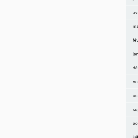
av
ma
fé
ja
dé
no
oc
se
ao
jui