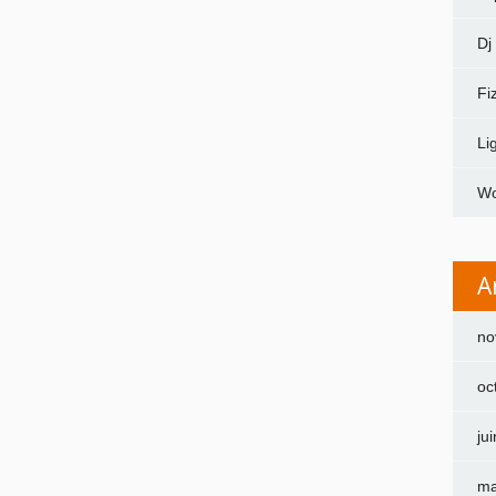
Dj
Fi
Li
Wo
A
no
oc
ju
ma