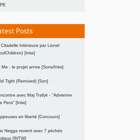
APE
atest Posts
 Citadelle Intérieure par Lionel
oulChildren) [Intw]
ll Me - le projet arrive [Sons/Intw]
ld Tight (Remixed) [Son]
ncontre avec Maj Trafyk - "Advienne
e Pera" [Intw]
ppeuses en liberté [Concours]
io Negga revient avec 7 péchés
pitaux [INTW]