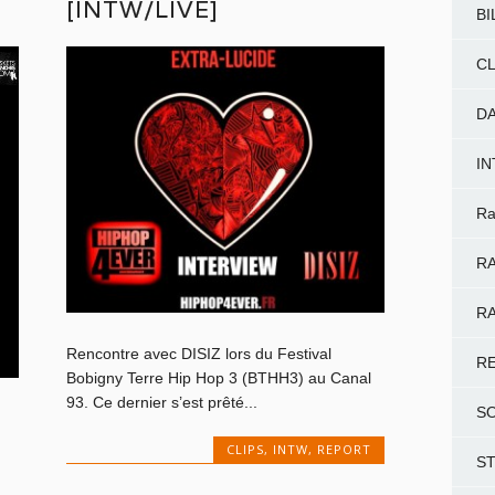
[INTW/LIVE]
BI
CL
D
I
Ra
RA
RA
Rencontre avec DISIZ lors du Festival
R
Bobigny Terre Hip Hop 3 (BTHH3) au Canal
93. Ce dernier s’est prêté...
S
CLIPS
,
INTW
,
REPORT
S