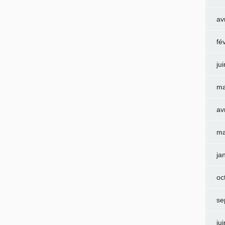
av
fé
ju
ma
av
ma
ja
oc
se
ju