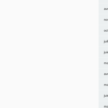
av
no
oc
jui
ju
ma
av
ma
ju
ma