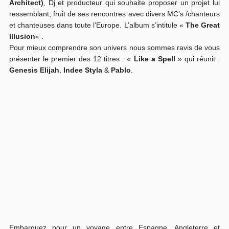
Architect)
, Dj et producteur qui souhaite proposer un projet lui
ressemblant, fruit de ses rencontres avec divers MC’s /chanteurs
et chanteuses dans toute l’Europe. L’album s’intitule «
The Great
Illusion
« .
Pour mieux comprendre son univers nous sommes ravis de vous
présenter le premier des 12 titres : «
Like a Spell
» qui réunit :
Genesis Elijah
,
Indee Styla
&
Pablo
.
Embarquez pour un voyage entre Espagne, Angleterre et