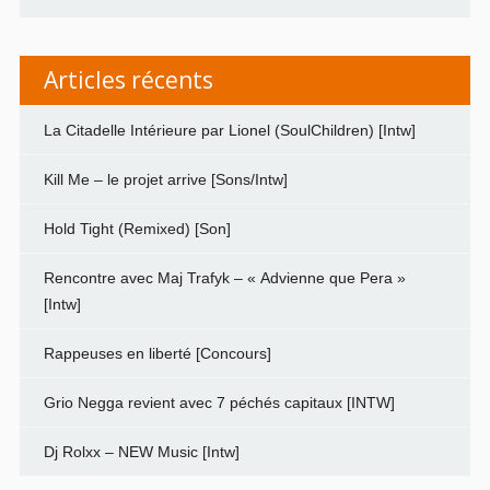
Articles récents
La Citadelle Intérieure par Lionel (SoulChildren) [Intw]
Kill Me – le projet arrive [Sons/Intw]
Hold Tight (Remixed) [Son]
Rencontre avec Maj Trafyk – « Advienne que Pera »
[Intw]
Rappeuses en liberté [Concours]
Grio Negga revient avec 7 péchés capitaux [INTW]
Dj Rolxx – NEW Music [Intw]