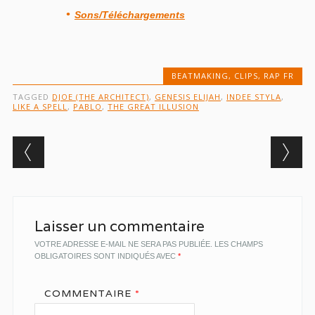
Sons/Téléchargements
BEATMAKING
,
CLIPS
,
RAP FR
TAGGED
DJOE (THE ARCHITECT)
,
GENESIS ELIJAH
,
INDEE STYLA
,
LIKE A SPELL
,
PABLO
,
THE GREAT ILLUSION
Post navigation
Laisser un commentaire
VOTRE ADRESSE E-MAIL NE SERA PAS PUBLIÉE.
LES CHAMPS
OBLIGATOIRES SONT INDIQUÉS AVEC
*
COMMENTAIRE
*