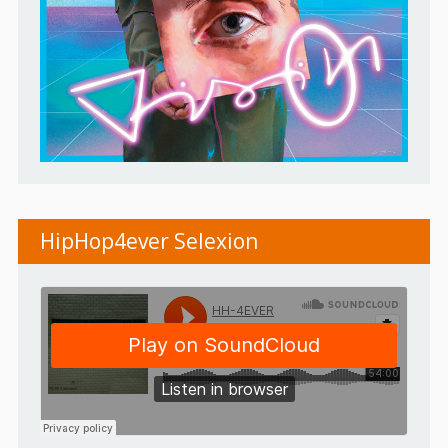
HipHop4ever Selexion