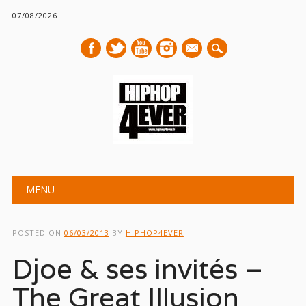
07/08/2026
mail
Main menu
Skip
MENU
to
content
POSTED ON
06/03/2013
BY
HIPHOP4EVER
Djoe & ses invités –
The Great Illusion