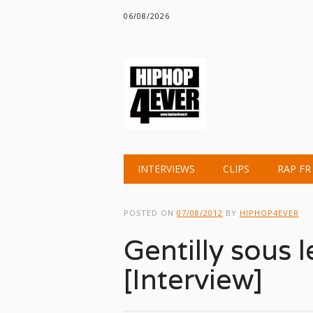
06/08/2026
Main menu
Skip
INTERVIEWS
CLIPS
RAP FR
to
content
POSTED ON
07/08/2012
BY
HIPHOP4EVER
Gentilly sous
[Interview]