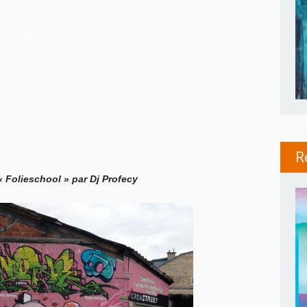
R
« Folieschool » par Dj Profecy