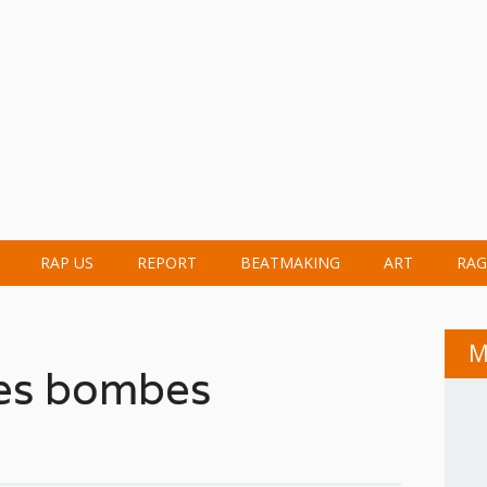
RAP US
REPORT
BEATMAKING
ART
RAG
M
 les bombes