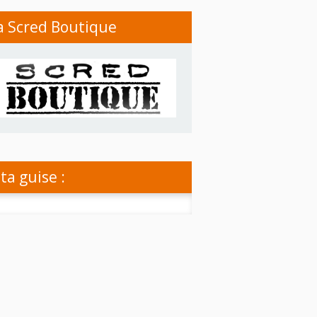
a Scred Boutique
 ta guise :
rcher :