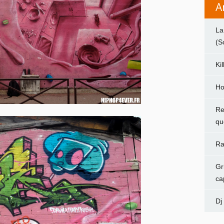
A
La
(S
Ki
Ho
Re
qu
Ra
Gr
ca
Dj