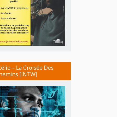
télio – La Croisée Des
hemins [INTW]