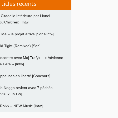
rticles récents
 Citadelle Intérieure par Lionel
oulChildren) [Intw]
ll Me – le projet arrive [Sons/Intw]
ld Tight (Remixed) [Son]
ncontre avec Maj Trafyk – « Advienne
e Pera » [Intw]
ppeuses en liberté [Concours]
io Negga revient avec 7 péchés
pitaux [INTW]
 Rolxx – NEW Music [Intw]