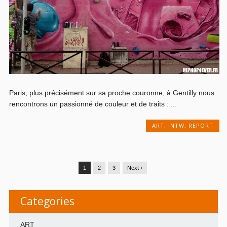
Paris, plus précisément sur sa proche couronne, à Gentilly nous
rencontrons un passionné de couleur et de traits : ...
ART
,
INTW
,
REPORT
1
2
3
Next ›
Categories
ART