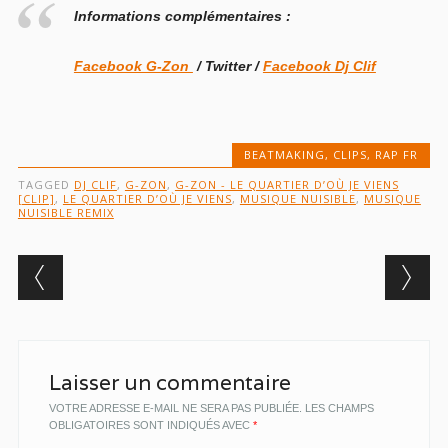
Informations complémentaires :
Facebook G-Zon
/
Twitter /
Facebook Dj Clif
BEATMAKING
,
CLIPS
,
RAP FR
TAGGED
DJ CLIF
,
G-ZON
,
G-ZON - LE QUARTIER D’OÙ JE VIENS
[CLIP]
,
LE QUARTIER D’OÙ JE VIENS
,
MUSIQUE NUISIBLE
,
MUSIQUE
NUISIBLE REMIX
Post navigation
Laisser un commentaire
VOTRE ADRESSE E-MAIL NE SERA PAS PUBLIÉE.
LES CHAMPS
OBLIGATOIRES SONT INDIQUÉS AVEC
*