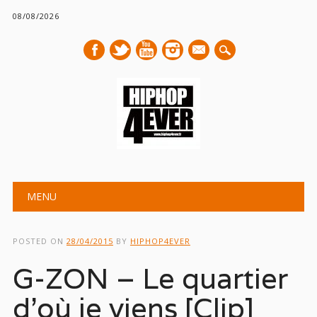
08/08/2026
mail
Main menu
Skip
MENU
to
content
POSTED ON
28/04/2015
BY
HIPHOP4EVER
G-ZON – Le quartier
d’où je viens [Clip]