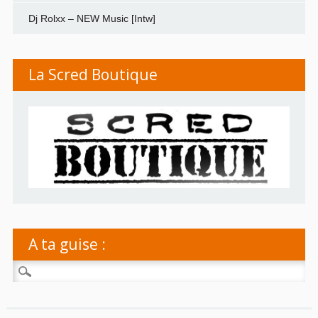
Dj Rolxx – NEW Music [Intw]
La Scred Boutique
A ta guise :
Rechercher :