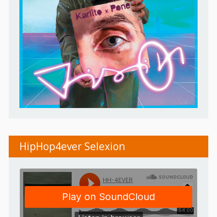
HipHop4ever Selexion