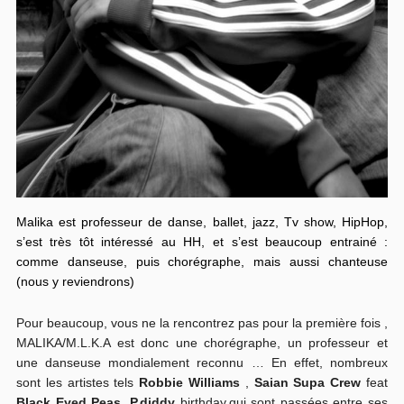
Malika est professeur de danse, ballet, jazz, Tv show, HipHop,
s’est très tôt intéressé au HH, et s’est beaucoup entrainé :
comme danseuse, puis chorégraphe, mais aussi chanteuse
(nous y reviendrons)
Pour beaucoup, vous ne la rencontrez pas pour la première fois ,
MALIKA/M.L.K.A est donc une chorégraphe, un professeur et
une danseuse mondialement reconnu … En effet, nombreux
sont les artistes tels
Robbie Williams
,
Saian Supa Crew
feat
Black Eyed Peas
,P.diddy
birthday,qui sont passées entre ses