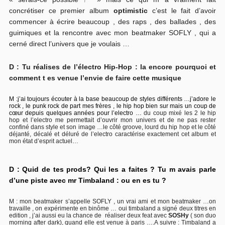
concrétiser ce premier album
optimistic
c’est le fait d’avoir
commencer à écrire beaucoup , des raps , des ballades , des
guimiques et la rencontre avec mon beatmaker SOFLY , qui a
cerné direct l’univers que je voulais …
D : Tu réalises de l’électro Hip-Hop : la encore pourquoi et
comment t es
venue l’envie de faire cette musique
M :
j’ai toujours écouter à la base beaucoup de styles différents …j’adore le
rock , le punk rock de part mes frères , le hip hop bien sur mais un coup de
cœur depuis quelques années pour l’electro …
du coup mixé les 2 le hip
hop et l’electro me permettait d’ouvrir mon univers et de ne pas rester
confiné dans style et son image …le côté groove, lourd du hip hop et le côté
déjanté, décalé et déluré de l’electro caractérise exactement cet album et
mon état d’esprit actuel…
D : Quid de tes prods? Qui les a faites ? Tu m avais parle
d’une piste
avec mr Timbaland : ou en es tu ?
M : mon beatmaker s’appelle SOFLY , un vrai ami et mon beatmaker …on
travaille , on expérimente en binôme … oui timbaland a signé deux titres en
edition , j’ai aussi eu la chance de réaliser deux feat avec
SOSHy
( son duo
morning after dark), quand elle est venue à paris ….A suivre : Timbaland a