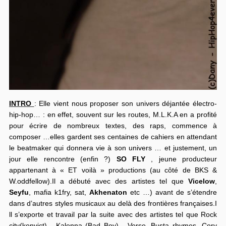
INTRO
: Elle vient nous
proposer son univers déjantée électro-
hip-hop… : en effet, souvent sur les routes, M.L.K.A en a profité
pour écrire de nombreux textes, des raps, commence à
composer …elles gardent ses centaines de cahiers en attendant
le beatmaker qui donnera vie à son univers … et justement, un
jour elle rencontre (enfin ?)
SO FLY
, jeune producteur
appartenant à « ET voilà » productions (au côté de BKS &
W.oddfellow).
Il a débuté avec des artistes tel que
Vicelow
,
Seyfu
, mafia k1fry, sat,
Akhenaton
etc …) avant de s’étendre
dans d’autres styles musicaux au delà des frontières françaises.I
ll s’exporte et travail par la suite avec des artistes tel que Rock
city(konvict) , Kalenna (Bad Boy) , Verse, Busta rhymes, Cory