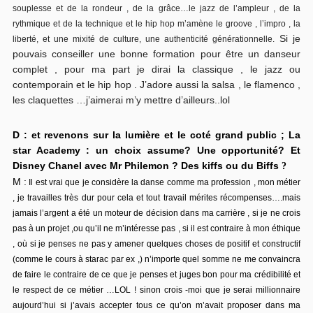
souplesse et de la rondeur , de la grâce…le jazz de l’ampleur , de la
rythmique et de la technique et le hip hop m’amène le groove , l’impro , la
Si je
liberté, et une mixité de culture, une authenticité générationnelle.
pouvais conseiller une bonne formation pour être un danseur
complet , pour ma part je dirai la classique , le jazz ou
contemporain et le hip hop . J’adore aussi la salsa , le flamenco ,
les claquettes …j’aimerai m’y mettre d’ailleurs..lol
D : et revenons sur la lumière et le coté grand public ; La
star Academy : un choix assume? Une opportunité? Et
Disney Chanel avec Mr Philemon ? Des kiffs ou du Biffs
?
M :
Il est vrai que je considère la danse comme ma profession , mon métier
, je travailles très dur pour cela et tout travail mérites récompenses….mais
jamais l’argent a été un moteur de décision dans ma carrière , si je ne crois
pas à un projet ,ou qu’il ne m’intéresse pas , si il est contraire à mon éthique
, où si je penses ne pas y amener quelques choses de positif et constructif
(comme le cours à starac par ex ,) n’importe quel somme ne me convaincra
de faire le contraire de ce que je penses et juges bon pour ma crédibilité et
le respect de ce métier …LOL ! sinon crois -moi que je serai millionnaire
aujourd’hui si j’avais accepter tous ce qu’on m’avait proposer dans ma