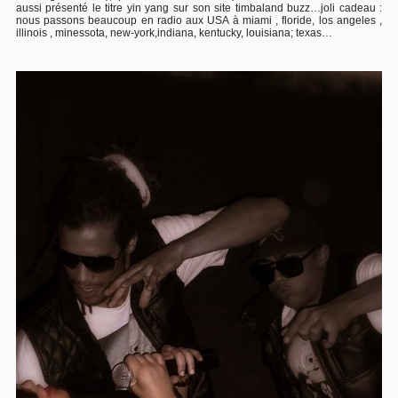
aussi présenté le titre yin yang sur son site timbaland buzz…joli cadeau :
nous passons beaucoup en radio aux USA à miami , floride, los angeles ,
illinois , minessota, new-york,indiana, kentucky, louisiana; texas…