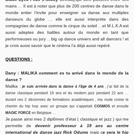
mains … Il est à noter que plus de 200 centres de danse dans le
monde entier l’invite pour enseigner sa danse aux multiples
danseurs du globe … elle est aussi interprète dans des
compagnies de danse comme le cirque du soleil …et M.L.K.A est
aussi adeptes des battles autour du monde en tant que
performeuses ou jury …big up dance univers and all dancers ! et
je crois aussi savoir que le cinéma l’a déjà aussi repéré.
QUESTIONS :
Dany : MALIKA comment es tu arrivé dans le monde de la
danse ?
Malika :
je suis arrivée dans la danse à l’âge de 4 ans
, j’ai fait de la
danse classique pendant 19 ans et du modern jazz pendant 22 ans …
durant ces 2 décennies de formations académiques , ma route croise le
chemin du hip hop avec un groupe qui s’appelait
COSMOS
et ensuite
MAGIC FORCE
en Belgique …
Je passe ainsi mes 2 diplômes d’état ( classique et jazz ) qui me
permette de
devenir professeur à 19 ans au centre
international de danse jazz Rick Odums
mais c
e sera le hip