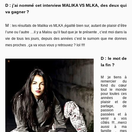
D : j’ai nommé cet interview MALIKA VS MLKA, des deux qui
va gagner ?
M :
les résultats de Malika vs MLKA ,égalité bien sur, autant de plaisir d’être
l’une ou l’autre …il y a Malou qu’il faut que je te présente , c’est moi dans la
vie de tous les jours, depuis des années c’est le surnom que me donnes
mes proches ..ça va vous vous y retrouvez ? lol !!!!
D : le mot de
la fin ?
M :
je tiens à
remercier du
fond du cœur
tout le monde
pour toutes ces
années de
plaisir et de
partage, de
passion
passées et à
venir a vos
côtés !!!…merci
aussi à ma
famille , mes