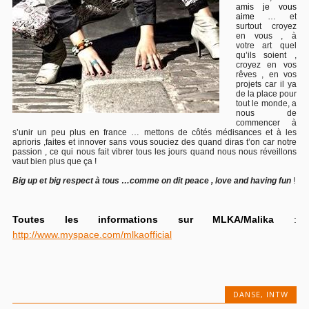
amis je vous
aime …
et
surtout croyez
en vous , à
votre art quel
qu’ils soient ,
croyez en vos
rêves , en vos
projets car il ya
de la place pour
tout le monde, a
nous de
commencer à
s’unir un peu plus en france … mettons de côtés médisances et à les
aprioris ,faites et innover sans vous souciez des quand diras t’on car notre
passion , ce qui nous fait vibrer tous les jours quand nous nous réveillons
vaut bien plus que ça !
Big up et big respect à tous …comme on dit peace , love and having fun
!
Toutes les informations sur MLKA/Malika
:
http://www.myspace.com/mlkaofficial
DANSE
,
INTW