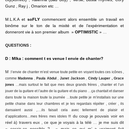
Gunz , Ray j , Omarion etc …
M.L.K.A et
soFLY
commencent alors ensemble un travail en
binôme sur le ton de la mixité et de l’expérimentation et
donneront vie à son premier album »
OPTIMISTIC
» …
QUESTIONS :
D : Mlka : comment t es venue l envie de chanter?
M :
l’envie de chanter m’est venue toute petite en voyant toutes ces icônes ,
comme
Madonna
,
Paula Abdul
,
Janet Jackson
,
Cindy Lauper , Grace
jones
…mais surtout le fait que mes deux grands frères , chanter et l’un
jouer de la guitare et l’autre de la guitare et du piano …ça chantait et danser
dans toute la maison toute la journée …toute petite je m’installais sur une
petite chaise dans leur chambres et je les regardais répéter , créer , ils
dansaient aussi ,….ils faisait cela avec tellement de plaisir et
du coup je pouvais voir en
d’applications…mes frères mes idoles !!!
réel à) travers eux , ce que je voyais à la télé … je me suis dit
« serais-ce possible ? » mais ce qui m’ a vraiment fait