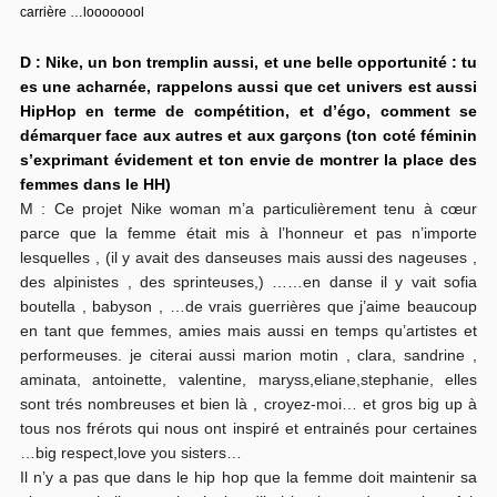
carrière …loooooool
D : Nike, un bon tremplin aussi, et une belle opportunité : tu
es une acharnée, rappelons aussi que cet univers est aussi
HipHop en terme de compétition, et d’égo, comment se
démarquer face aux autres et aux garçons (ton coté féminin
s’exprimant évidement et ton envie de montrer la place des
femmes dans le HH)
M : Ce projet Nike woman m’a particulièrement tenu à cœur
parce que la femme était mis à l’honneur et pas n’importe
lesquelles , (il y avait des danseuses mais aussi des nageuses ,
des alpinistes , des sprinteuses,) ……en danse il y vait sofia
boutella , babyson , …de vrais guerrières que j’aime beaucoup
en tant que femmes, amies mais aussi en temps qu’artistes et
performeuses. je citerai aussi marion motin , clara, sandrine ,
aminata, antoinette, valentine, maryss,eliane,stephanie, elles
sont trés nombreuses et bien là , croyez-moi… et gros big up à
tous nos frérots qui nous ont inspiré et entrainés pour certaines
…big respect,love you sisters…
Il n’y a pas que dans le hip hop que la femme doit maintenir sa