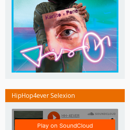
HipHop4ever Selexion