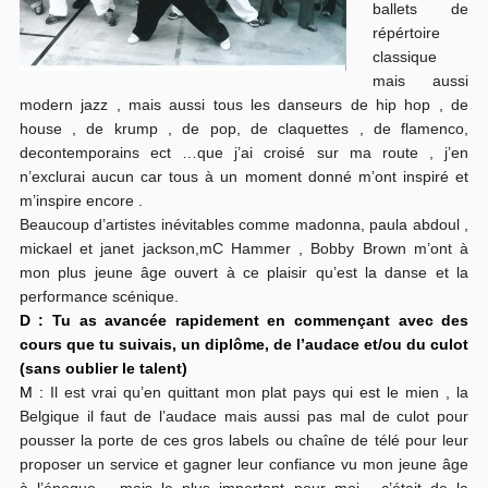
ballets de
répértoire
classique
mais aussi
modern jazz , mais aussi tous les danseurs de hip hop , de
house , de krump , de pop, de claquettes , de flamenco,
decontemporains ect …que j’ai croisé sur ma route , j’en
n’exclurai aucun car tous à un moment donné m’ont inspiré et
m’inspire encore .
Beaucoup d’artistes inévitables comme madonna, paula abdoul ,
mickael et janet jackson,mC Hammer , Bobby Brown m’ont à
mon plus jeune âge ouvert à ce plaisir qu’est la danse et la
performance scénique.
D : Tu as avancée rapidement en commençant avec des
cours que tu suivais, un diplôme, de l’audace et/ou du culot
(sans oublier le talent)
M :
Il est vrai qu’en quittant mon plat pays qui est le mien , la
Belgique il faut de l’audace mais aussi pas mal de culot pour
pousser la porte de ces gros labels ou chaîne de télé pour leur
proposer un service et gagner leur confiance vu mon jeune âge
à l’époque …mais le plus important pour moi , c’était de la