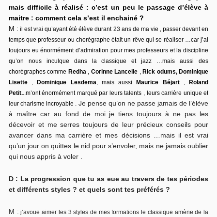
mais difficile à réalisé : c’est un peu le passage d’élève à
maitre : comment cela s’est il enchainé ?
M :
il est vrai qu’ayant été élève durant 23 ans de ma vie , passer devant en
temps que professeur ou chorégraphe était un rêve qui se réaliser …car j’ai
toujours eu énormément d’admiration pour mes professeurs et la discipline
qu’on nous inculque dans la classique et jazz …mais aussi des
chorégraphes comme
Redha
,
Corinne Lancelle
,
Rick odums,
Dominique
Lisette
,
Dominique Lesdema
, mais aussi
Maurice Béjart
,
Roland
Petit.
..m’ont énormément marqué par leurs talents , leurs carrière unique et
Je pense qu’on ne passe jamais de l’élève
leur charisme incroyable .
à maître car au fond de moi je tiens toujours à ne pas les
décevoir et me serres toujours de leur précieux conseils pour
avancer dans ma carrière et mes décisions …mais il est vrai
qu’un jour on quittes le nid pour s’envoler, mais ne jamais oublier
qui nous appris à voler .
D : La progression que tu as eue au travers de tes périodes
et différents styles ? et quels sont tes préférés ?
M :
j’avoue aimer les 3 styles de mes formations le classique amène de la