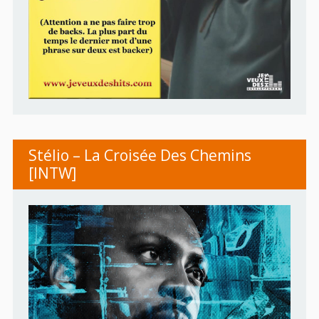
Stélio – La Croisée Des Chemins
[INTW]