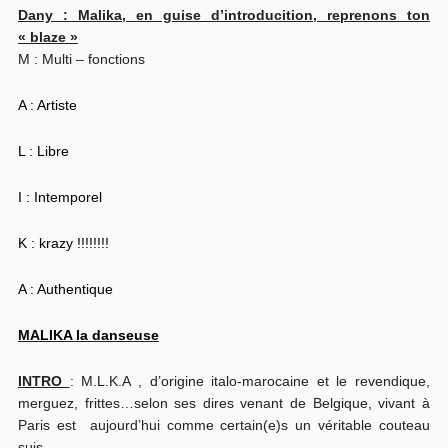
Dany : Malika, en guise d’introducition, reprenons ton
« blaze »
M : Multi – fonctions
A : Artiste
L : Libre
I : Intemporel
K : krazy !!!!!!!!
A : Authentique
MALIKA la danseuse
INTRO
: M.L.K.A , d’origine italo-marocaine et le revendique,
merguez, frittes…selon ses dires venant de Belgique, vivant à
Paris
est aujourd’hui comme certain(e)s un véritable couteau
suis.