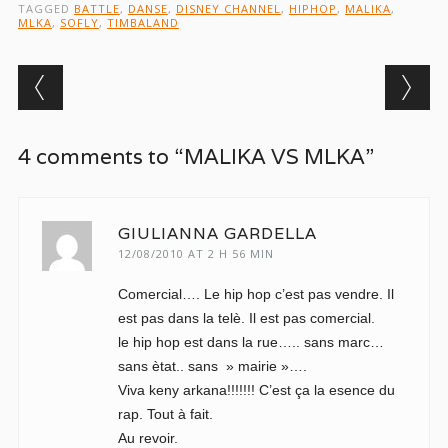
TAGGED
BATTLE
,
DANSE
,
DISNEY CHANNEL
,
HIPHOP
,
MALIKA
,
MLKA
,
SOFLY
,
TIMBALAND
Post navigation
4 comments to “MALIKA VS MLKA”
GIULIANNA GARDELLA
12/08/2010 AT 2 H 56 MIN
Comercial…. Le hip hop c’est pas vendre. Il
est pas dans la telè. Il est pas comercial.
le hip hop est dans la rue….. sans marc…
sans ètat.. sans » mairie »….
Viva keny arkana!!!!!!! C’est ça la esence du
rap. Tout à fait.
Au revoir.