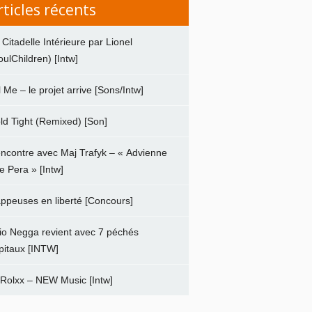
rticles récents
 Citadelle Intérieure par Lionel
oulChildren) [Intw]
ll Me – le projet arrive [Sons/Intw]
ld Tight (Remixed) [Son]
ncontre avec Maj Trafyk – « Advienne
e Pera » [Intw]
ppeuses en liberté [Concours]
io Negga revient avec 7 péchés
pitaux [INTW]
 Rolxx – NEW Music [Intw]