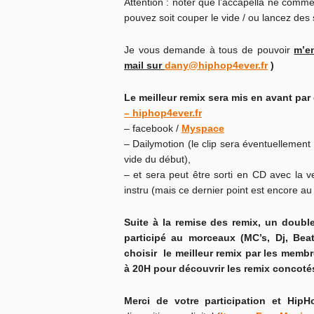
Attention : noter que l’accapella ne comm
pouvez soit couper le vide / ou lancez des 
Je vous demande à tous de pouvoir
m’en
mail sur
dany@hiphop4ever.fr
)
Le meilleur remix sera mis en avant par 
– hiphop4ever.fr
– facebook /
Myspace
– Dailymotion (le clip sera éventuellement 
vide du début),
– et sera peut être sorti en CD avec la vers
instru (mais ce dernier point est encore au
Suite à la remise des remix, un doubl
participé au morceaux (MC’s, Dj, Be
choisir le meilleur remix par les membre
à 20H pour découvrir les remix concoté
Merci de votre participation et HipH