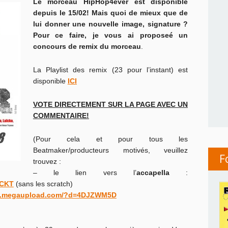
Le morceau HipHop4ever est disponible
depuis le 15/02! Mais quoi de mieux que de
lui donner une nouvelle image, signature ?
Pour ce faire, je vous ai proposeé un
concours de remix du morceau
.
La Playlist des remix (23 pour l’instant) est
disponible
ICI
VOTE DIRECTEMENT SUR LA PAGE AVEC UN
COMMENTAIRE!
(Pour cela et pour tous les
Beatmaker/producteurs motivés, veuillez
F
trouvez :
– le lien vers l’
accapella
:
TCKT
(sans les scratch)
w.megaupload.com/?d=4DJZWM5D