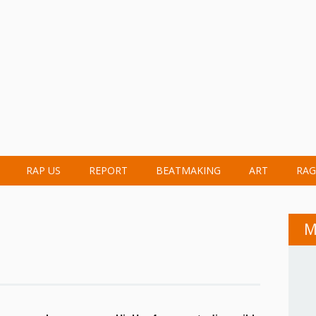
RAP US
REPORT
BEATMAKING
ART
RAG
M