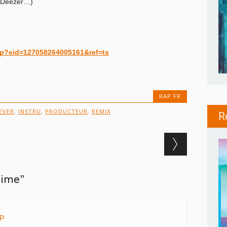
 Deezer…)
hp?eid=127058264005161&ref=ts
RAP FR
EVER
,
INSTRU
,
PRODUCTEUR
,
REMIX
R
Time”
P