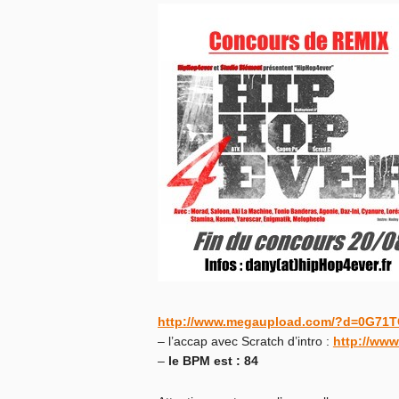
http://www.megaupload.com/?d=0G71
– l’accap avec Scratch d’intro :
http://ww
–
le BPM est : 84