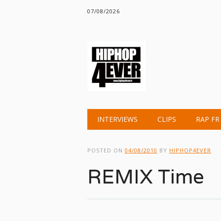
07/08/2026
Main menu
Skip
INTERVIEWS
CLIPS
RAP FR
to
content
POSTED ON
04/08/2010
BY
HIPHOP4EVER
REMIX Time