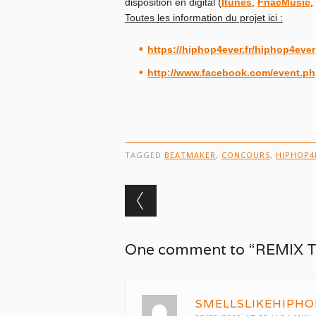
disposition en digital (
Itunes
,
FnacMusic
,
Toutes les information du projet ici :
https://hiphop4ever.fr/hiphop4ever
http://www.facebook.com/event.p
TAGGED
BEATMAKER
,
CONCOURS
,
HIPHOP4
Post navigation
One comment to “REMIX 
SMELLSLIKEHIPHO