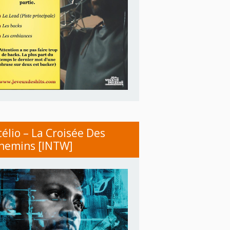
télio – La Croisée Des
hemins [INTW]