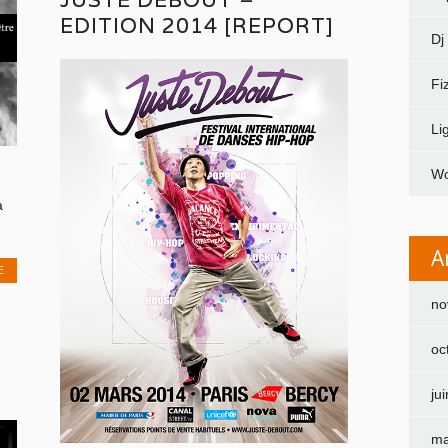
EDITION 2014 [REPORT]
Dj
Fi
Li
Wo
à
A
E
no
oc
ju
ma