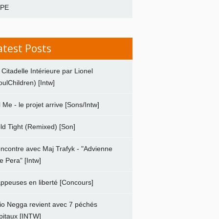
APE
atest Posts
 Citadelle Intérieure par Lionel
oulChildren) [Intw]
ll Me - le projet arrive [Sons/Intw]
ld Tight (Remixed) [Son]
ncontre avec Maj Trafyk - "Advienne
e Pera" [Intw]
ppeuses en liberté [Concours]
io Negga revient avec 7 péchés
pitaux [INTW]