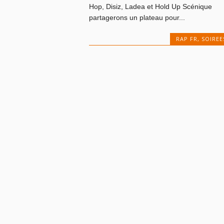
Hop, Disiz, Ladea et Hold Up Scénique
partagerons un plateau pour...
RAP FR
,
SOIREE