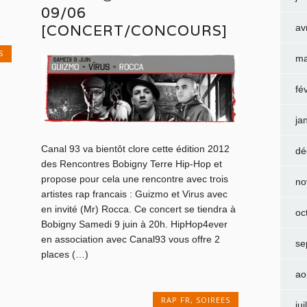
09/06
[CONCERT/CONCOURS]
av
S
ma
fé
ja
Canal 93 va bientôt clore cette édition 2012
dé
des Rencontres Bobigny Terre Hip-Hop et
propose pour cela une rencontre avec trois
no
artistes rap francais : Guizmo et Virus avec
en invité (Mr) Rocca. Ce concert se tiendra à
oc
Bobigny Samedi 9 juin à 20h. HipHop4ever
en association avec Canal93 vous offre 2
se
places (…)
ao
RAP FR
,
SOIREES
jui