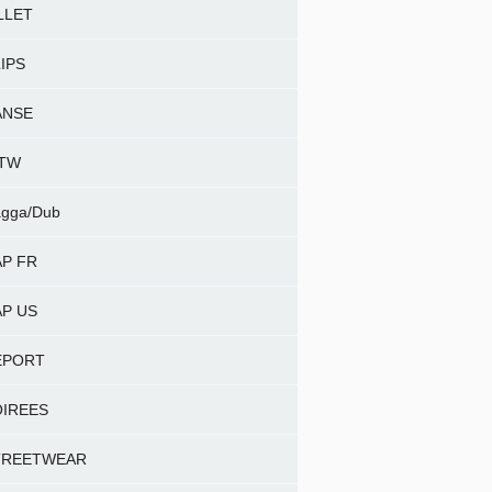
LLET
IPS
ANSE
NTW
gga/Dub
P FR
P US
EPORT
OIREES
TREETWEAR