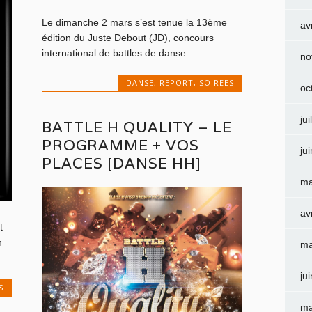
Le dimanche 2 mars s’est tenue la 13ème
av
édition du Juste Debout (JD), concours
international de battles de danse...
no
DANSE
,
REPORT
,
SOIREES
oc
jui
BATTLE H QUALITY – LE
PROGRAMME + VOS
ju
PLACES [DANSE HH]
ma
av
t
n
ma
ju
S
ma