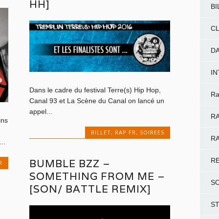
HH]
BI
CL
D
I
Dans le cadre du festival Terre(s) Hip Hop,
Ra
Canal 93 et La Scène du Canal on lancé un
appel...
RA
ins
BILLET
,
RAP FR
,
SOIREES
RA
..
R
BUMBLE BZZ –
R
SOMETHING FROM ME –
S
[SON/ BATTLE REMIX]
S