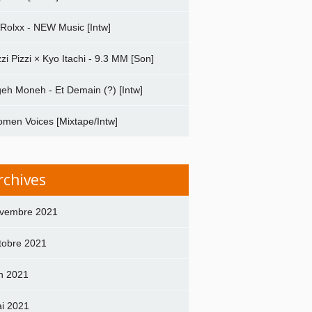
 Rolxx - NEW Music [Intw]
zzi Pizzi × Kyo Itachi - 9.3 MM [Son]
geh Moneh - Et Demain (?) [Intw]
men Voices [Mixtape/Intw]
rchives
vembre 2021
tobre 2021
in 2021
i 2021