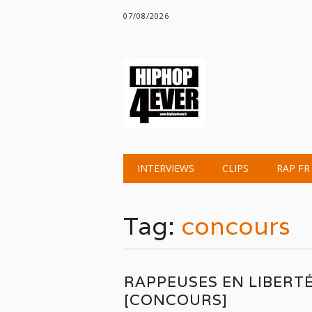
07/08/2026
Main menu
Skip
INTERVIEWS
CLIPS
RAP FR
to
content
Tag:
concours
RAPPEUSES EN LIBERT
[CONCOURS]