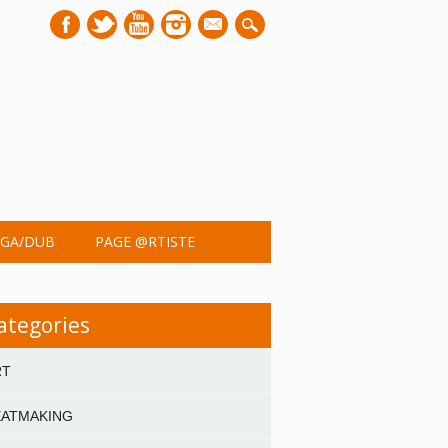
mail
GA/DUB
PAGE @RTISTE
ategories
RT
EATMAKING