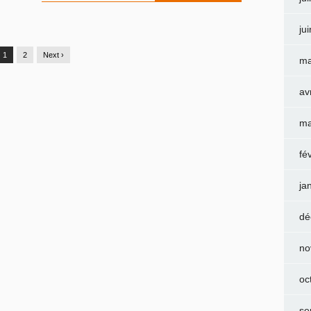
ju
1
2
Next ›
ma
av
ma
fé
ja
dé
no
oc
se