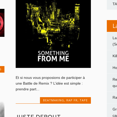
]
T
L
La
(S
Ki
Ho
S
Et si nous vous proposions de participer à
Re
une Battle de Remix ? L’idée est simple :
qu
prendre part...
Ra
BEATMAKING
,
RAP FR
,
TAPE
Gr
ca
JUSTE DEBOUT –