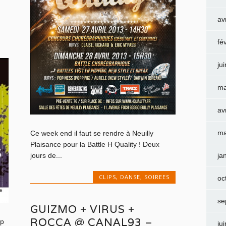
av
fé
ju
ma
av
ma
Ce week end il faut se rendre à Neuilly
Plaisance pour la Battle H Quality ! Deux
ja
jours de...
CLIPS
,
DANSE
,
SOIREES
oc
se
GUIZMO + VIRUS +
ROCCA @ CANAL93 –
ip
ju