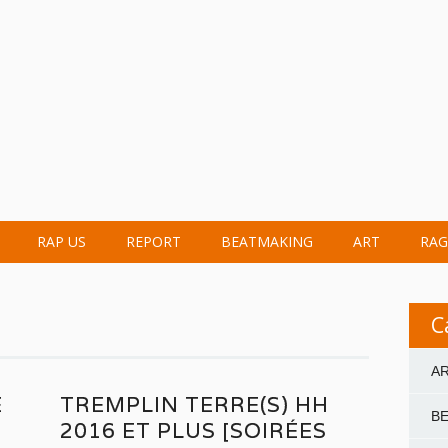
RAP US
REPORT
BEATMAKING
ART
RAG
C
A
É
TREMPLIN TERRE(S) HH
B
2016 ET PLUS [SOIRÉES