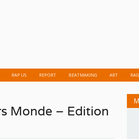
RAP US
REPORT
BEATMAKING
ART
RAG
M
rs Monde – Edition