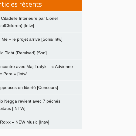
rticles récents
 Citadelle Intérieure par Lionel
oulChildren) [Intw]
ll Me – le projet arrive [Sons/Intw]
ld Tight (Remixed) [Son]
ncontre avec Maj Trafyk – « Advienne
e Pera » [Intw]
ppeuses en liberté [Concours]
io Negga revient avec 7 péchés
pitaux [INTW]
 Rolxx – NEW Music [Intw]