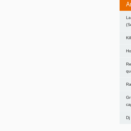
A
La
(S
Ki
Ho
Re
qu
Ra
Gr
ca
Dj