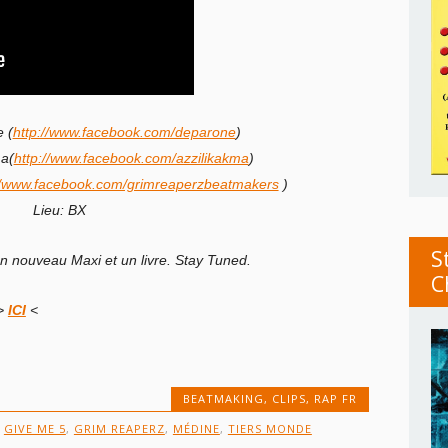
 (
http://www.facebook.com/deparone
)
ma(
http://www.facebook.com/azzilikakma
)
//www.facebook.com/grimreaperzbeatmakers
)
Lieu: BX
S
un nouveau Maxi et un livre. Stay Tuned.
C
 >
ICI
<
BEATMAKING
,
CLIPS
,
RAP FR
,
GIVE ME 5
,
GRIM REAPERZ
,
MÉDINE
,
TIERS MONDE