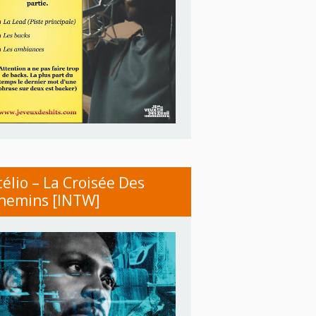
télio – La Croisée Des
hemins [INTW]