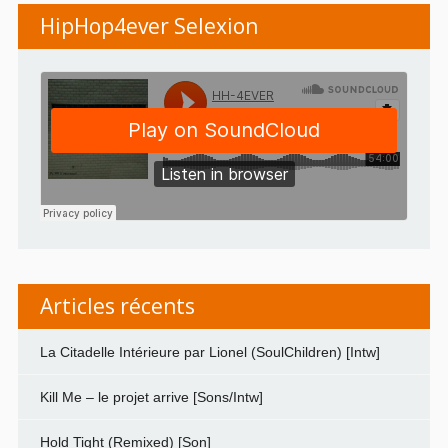
HipHop4ever Selexion
Articles récents
La Citadelle Intérieure par Lionel (SoulChildren) [Intw]
Kill Me – le projet arrive [Sons/Intw]
Hold Tight (Remixed) [Son]