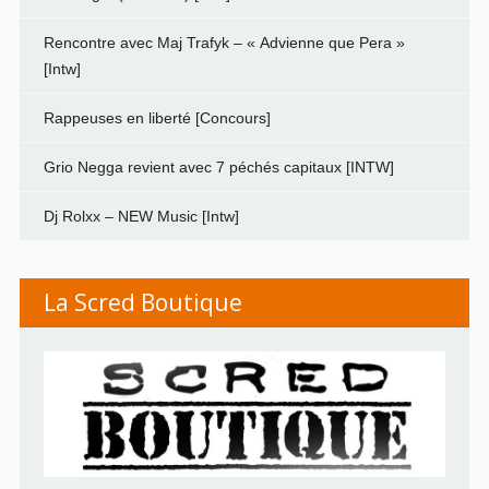
Rencontre avec Maj Trafyk – « Advienne que Pera »
[Intw]
Rappeuses en liberté [Concours]
Grio Negga revient avec 7 péchés capitaux [INTW]
Dj Rolxx – NEW Music [Intw]
La Scred Boutique