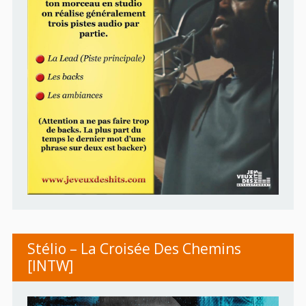
Stélio – La Croisée Des Chemins
[INTW]