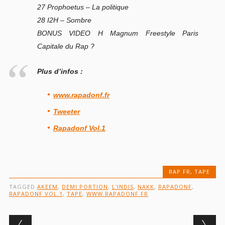
27 Prophoetus – La politique
28 I2H – Sombre
BONUS VIDEO H Magnum Freestyle Paris
Capitale du Rap ?
Plus d’infos :
www.rapadonf.fr
Tweeter
Rapadonf Vol.1
RAP FR
,
TAPE
TAGGED
AKEEM
,
DEMI PORTION
,
L'INDIS
,
NAKK
,
RAPADONF
,
RAPADONF VOL.1
,
TAPE
,
WWW.RAPADONF.FR
Post navigation