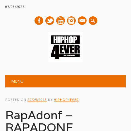
07/08/2026
mail
Main menu
Skip
MENU
to
content
POSTED ON
27/05/2013
BY
HIPHOP4EVER
RapAdonf –
RAPADONF