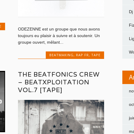
Dj
Fi
E
ODEZENNE est un groupe que nous avons
toujours eu plaisir à suivre et à soutenir. Un
Li
groupe ouvert, mêlant...
H
Wo
BEATMAKING
,
RAP FR
,
TAPE
THE BEATFONICS CREW
A
– BEATXPLOITATION
VOL.7 [TAPE]
no
oc
ju
ma