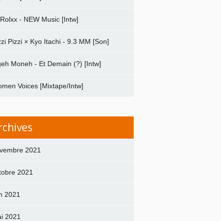
 Rolxx - NEW Music [Intw]
zzi Pizzi × Kyo Itachi - 9.3 MM [Son]
geh Moneh - Et Demain (?) [Intw]
men Voices [Mixtape/Intw]
rchives
vembre 2021
tobre 2021
in 2021
i 2021