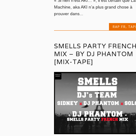
« Si rien n’est AKI… », il est certain que La
Machine, aka AKI n’a plus grand chose à
prouver dans...
RAP FR
,
TAP
SMELLS PARTY FRENC
MIX – BY DJ PHANTOM
[MIX-TAPE]