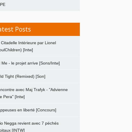
APE
atest Posts
 Citadelle Intérieure par Lionel
oulChildren) [Intw]
ll Me - le projet arrive [Sons/Intw]
ld Tight (Remixed) [Son]
ncontre avec Maj Trafyk - "Advienne
e Pera" [Intw]
ppeuses en liberté [Concours]
io Negga revient avec 7 péchés
pitaux [INTW]