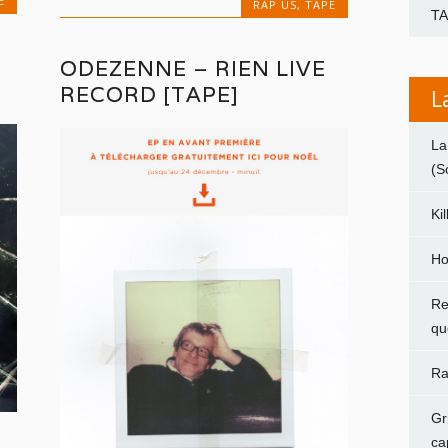
E
RAP US
,
TAPE
T
ODEZENNE – RIEN LIVE
RECORD [TAPE]
L
La
(S
Ki
Ho
Re
qu
Ra
Gr
ca