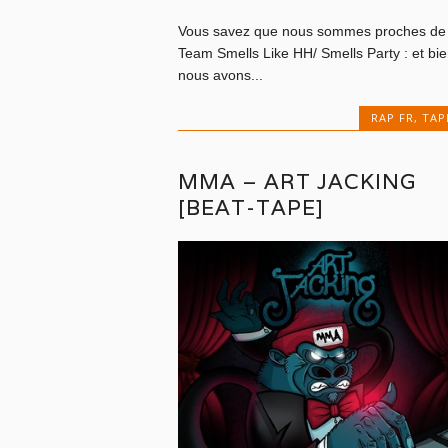
Vous savez que nous sommes proches de 
Team Smells Like HH/ Smells Party : et bi
nous avons...
RAP FR
,
TAP
MMA – ART JACKING
[BEAT-TAPE]