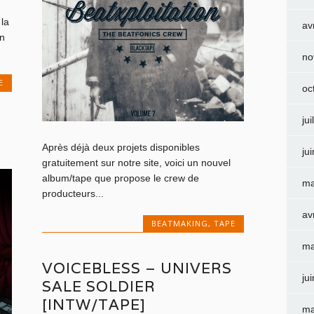
la
av
en
no
E
oc
jui
Après déjà deux projets disponibles
ju
gratuitement sur notre site, voici un nouvel
album/tape que propose le crew de
ma
producteurs...
av
BEATMAKING
,
TAPE
ma
VOICEBLESS – UNIVERS
ju
SALE SOLDIER
[INTW/TAPE]
ma