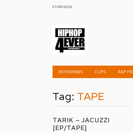
07/08/2026
Main menu
Skip
INTERVIEWS
CLIPS
RAP FR
to
content
Tag:
TAPE
TARIK – JACUZZI
[EP/TAPE]