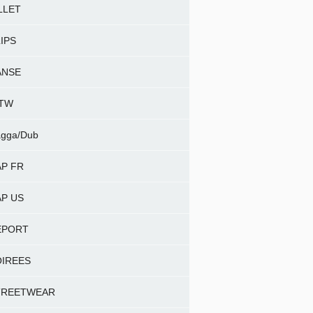
LLET
IPS
ANSE
NTW
gga/Dub
P FR
P US
EPORT
OIREES
TREETWEAR