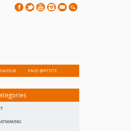
mail
GA/DUB
PAGE @RTISTE
ategories
RT
EATMAKING