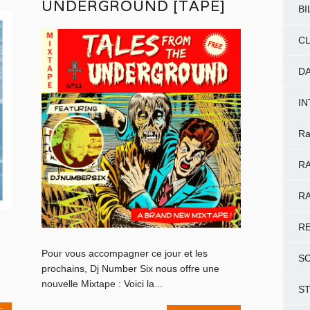
UNDERGROUND [TAPE]
BI
CL
D
I
Ra
RA
RA
R
Pour vous accompagner ce jour et les
S
prochains, Dj Number Six nous offre une
nouvelle Mixtape : Voici la...
S