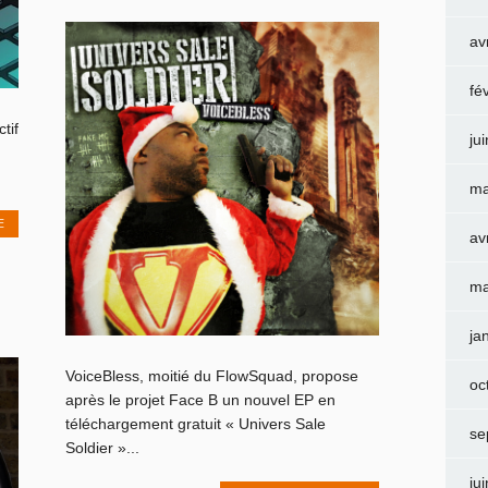
av
fé
tif
ju
ma
E
av
ma
ja
VoiceBless, moitié du FlowSquad, propose
oc
après le projet Face B un nouvel EP en
téléchargement gratuit « Univers Sale
se
Soldier »...
ju