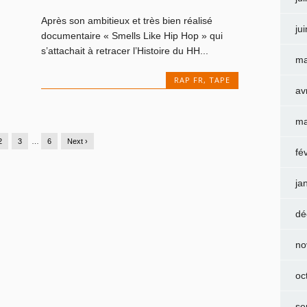
Après son ambitieux et très bien réalisé
ju
documentaire « Smells Like Hip Hop » qui
s’attachait à retracer l’Histoire du HH...
ma
RAP FR
,
TAPE
av
ma
2
3
…
6
Next ›
fé
ja
dé
no
oc
se