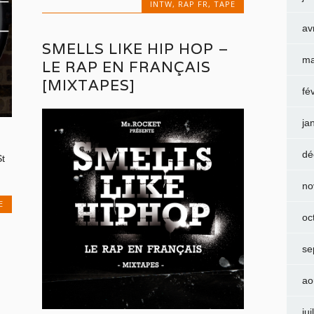
INTW
,
RAP FR
,
TAPE
av
SMELLS LIKE HIP HOP –
ma
LE RAP EN FRANÇAIS
[MIXTAPES]
fé
ja
dé
t
no
E
oc
se
ao
jui