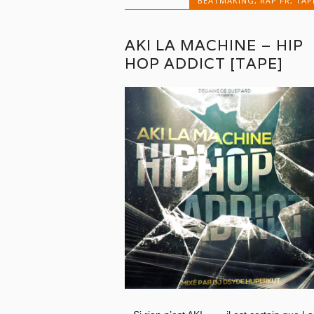
BEATMAKING
,
RAP FR
,
TAP
AKI LA MACHINE – HIP
HOP ADDICT [TAPE]