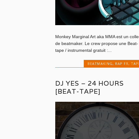
Monkey Marginal Art aka MMA est un collec
de beatmaker. Le crew propose une Beat-
tape / instrumental gratuit :...
BEATMAKING
,
RAP FR
,
TAP
DJ YES – 24 HOURS
[BEAT-TAPE]