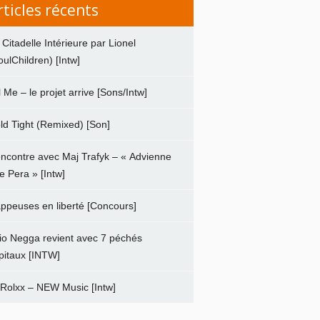
rticles récents
 Citadelle Intérieure par Lionel
oulChildren) [Intw]
ll Me – le projet arrive [Sons/Intw]
ld Tight (Remixed) [Son]
ncontre avec Maj Trafyk – « Advienne
e Pera » [Intw]
ppeuses en liberté [Concours]
io Negga revient avec 7 péchés
pitaux [INTW]
 Rolxx – NEW Music [Intw]