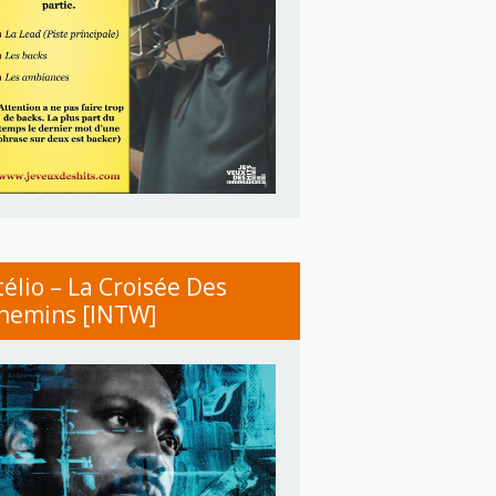
télio – La Croisée Des
hemins [INTW]