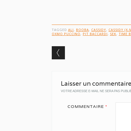
TAGGED
ALI
,
BOOBA
,
CASSIDY
,
CASSIDY (X-
OXMO PUCCINO
,
PIT BACCARDI
,
SEK
,
TIME 
Post navigation
Laisser un commentair
VOTRE ADRESSE E-MAIL NE SERA PAS PUBLI
COMMENTAIRE
*