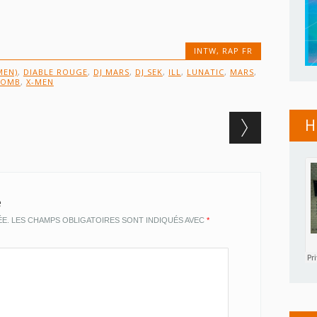
INTW
,
RAP FR
MEN)
,
DIABLE ROUGE
,
DJ MARS
,
DJ SEK
,
ILL
,
LUNATIC
,
MARS
,
BOMB
,
X-MEN
H
e
ÉE.
LES CHAMPS OBLIGATOIRES SONT INDIQUÉS AVEC
*