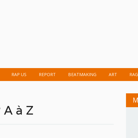
RAP US
REPORT
BEATMAKING
ART
RAG
M
A à Z