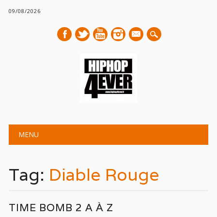
09/08/2026
mail
Main menu
Skip
MENU
to
content
Tag:
Diable Rouge
TIME BOMB 2 A À Z