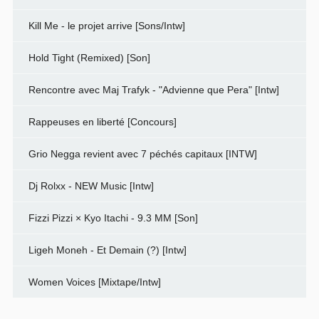
Kill Me - le projet arrive [Sons/Intw]
Hold Tight (Remixed) [Son]
Rencontre avec Maj Trafyk - "Advienne que Pera" [Intw]
Rappeuses en liberté [Concours]
Grio Negga revient avec 7 péchés capitaux [INTW]
Dj Rolxx - NEW Music [Intw]
Fizzi Pizzi × Kyo Itachi - 9.3 MM [Son]
Ligeh Moneh - Et Demain (?) [Intw]
Women Voices [Mixtape/Intw]