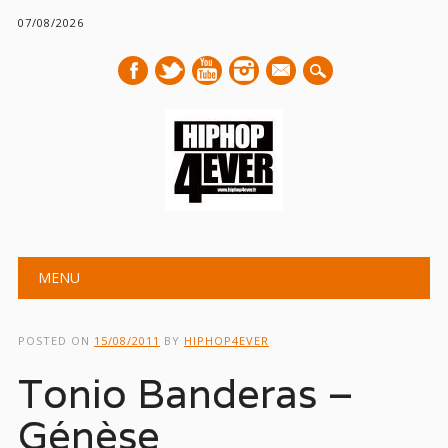
07/08/2026
mail
Main menu
Skip
MENU
to
content
POSTED ON
15/08/2011
BY
HIPHOP4EVER
Tonio Banderas –
Génèse