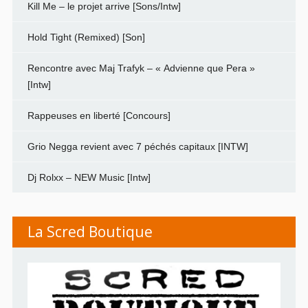
Kill Me – le projet arrive [Sons/Intw]
Hold Tight (Remixed) [Son]
Rencontre avec Maj Trafyk – « Advienne que Pera »
[Intw]
Rappeuses en liberté [Concours]
Grio Negga revient avec 7 péchés capitaux [INTW]
Dj Rolxx – NEW Music [Intw]
La Scred Boutique