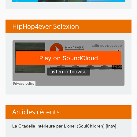
HipHop4ever Selexion
Articles récents
La Citadelle Intérieure par Lionel (SoulChildren) [Intw]