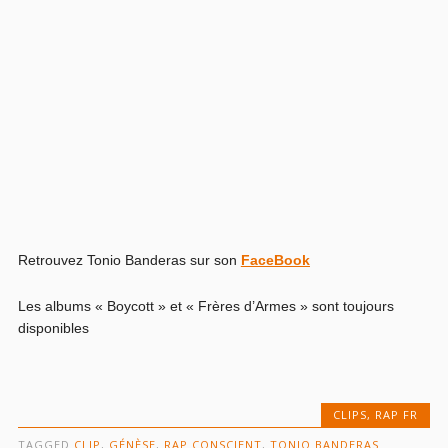
Retrouvez Tonio Banderas sur son
FaceBook
Les albums « Boycott » et « Frères d’Armes » sont toujours
disponibles
CLIPS
,
RAP FR
TAGGED
CLIP
,
GÉNÈSE
,
RAP CONSCIENT
,
TONIO BANDERAS