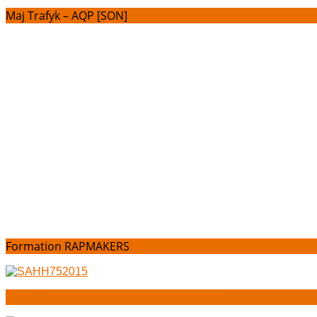
Maj Trafyk – AQP [SON]
Formation RAPMAKERS
Stélio – La Croisée Des Chemins [INTW]