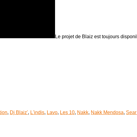
Le projet de Blaiz est toujours dispon
tion
,
Dj Blaiz'
,
L'indis
,
Lavo
,
Les 10
,
Nakk
,
Nakk Mendosa
,
Sear