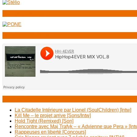
Rencontre avec Pone
HipHop4ever Selexion
Articles récents
La Citadelle Intérieure par Lionel (SoulChildren) [Intw]
Kill Me – le projet arrive [Sons/Intw]
Hold Tight (Remixed) [Son]
Rencontre avec Maj Trafyk – « Advienne que Pera » [Int
Rappeuses en liberté [Concours]