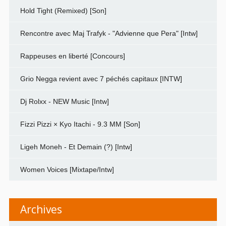
Hold Tight (Remixed) [Son]
Rencontre avec Maj Trafyk - "Advienne que Pera" [Intw]
Rappeuses en liberté [Concours]
Grio Negga revient avec 7 péchés capitaux [INTW]
Dj Rolxx - NEW Music [Intw]
Fizzi Pizzi × Kyo Itachi - 9.3 MM [Son]
Ligeh Moneh - Et Demain (?) [Intw]
Women Voices [Mixtape/Intw]
Archives