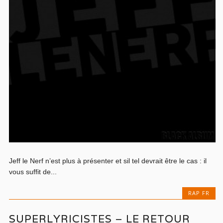
Jeff le Nerf n’est plus à présenter et sil tel devrait être le cas : il
vous suffit de...
RAP FR
SUPERLYRICISTES – LE RETOUR