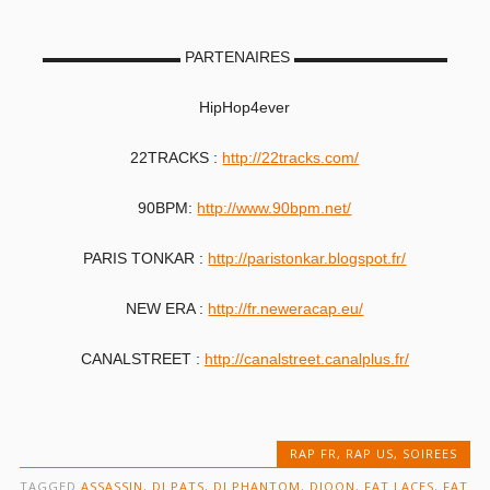
▬▬▬▬▬▬▬▬▬ PARTENAIRES ▬▬▬▬▬▬▬▬▬▬
HipHop4ever
22TRACKS :
http://22tracks.com/
90BPM:
http://www.90bpm.net/
PARIS TONKAR :
http://paristonkar.blogspot.fr/
NEW ERA :
http://fr.neweracap.eu/
CANALSTREET :
http://canalstreet.canalplus.fr/
RAP FR
,
RAP US
,
SOIREES
TAGGED
ASSASSIN
,
DJ PATS
,
DJ PHANTOM
,
DJOON
,
FAT LACES
,
FAT