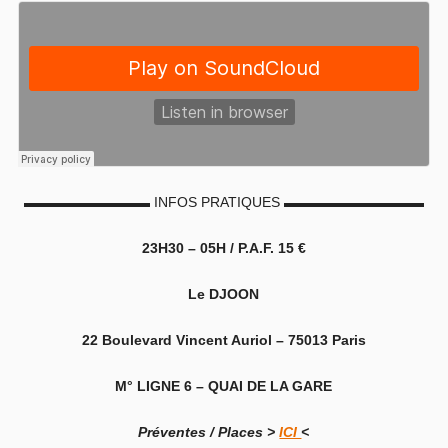
▬▬▬▬▬▬▬▬▬ INFOS PRATIQUES ▬▬▬▬▬▬▬▬▬▬
23H30 – 05H / P.A.F. 15 €
Le DJOON
22 Boulevard Vincent Auriol – 75013 Paris
M° LIGNE 6 – QUAI DE LA GARE
Préventes / Places >
ICI
<