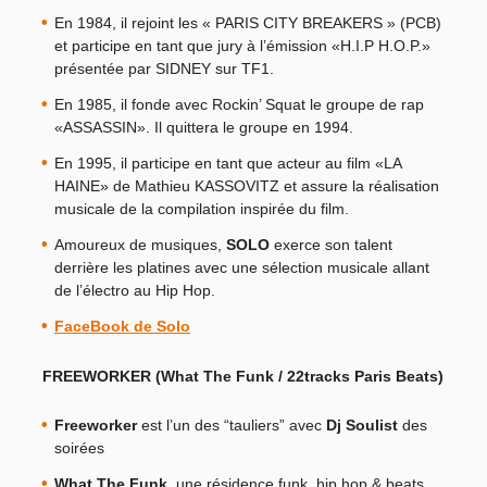
En 1984, il rejoint les « PARIS CITY BREAKERS » (PCB)
et participe en tant que jury à l’émission «H.I.P H.O.P.»
présentée par SIDNEY sur TF1.
En 1985, il fonde avec Rockin’ Squat le groupe de rap
«ASSASSIN». Il quittera le groupe en 1994.
En 1995, il participe en tant que acteur au film «LA
HAINE» de Mathieu KASSOVITZ et assure la réalisation
musicale de la compilation inspirée du film.
Amoureux de musiques,
SOLO
exerce son talent
derrière les platines avec une sélection musicale allant
de l’électro au Hip Hop.
FaceBook de Solo
FREEWORKER (What The Funk / 22tracks Paris Beats)
Freeworker
est l’un des “tauliers” avec
Dj Soulist
des
soirées
What The Funk
, une résidence funk, hip hop & beats