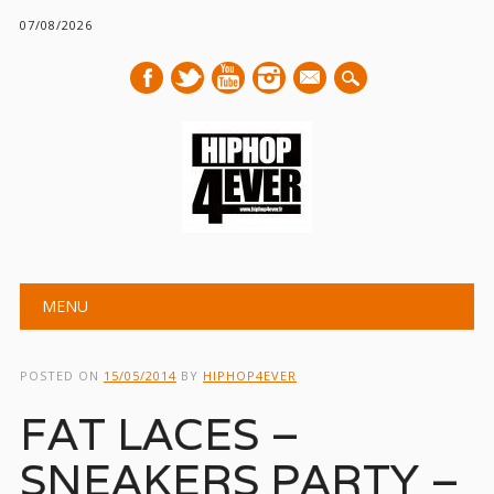
07/08/2026
mail
Main menu
Skip
MENU
to
content
POSTED ON
15/05/2014
BY
HIPHOP4EVER
FAT LACES –
SNEAKERS PARTY –