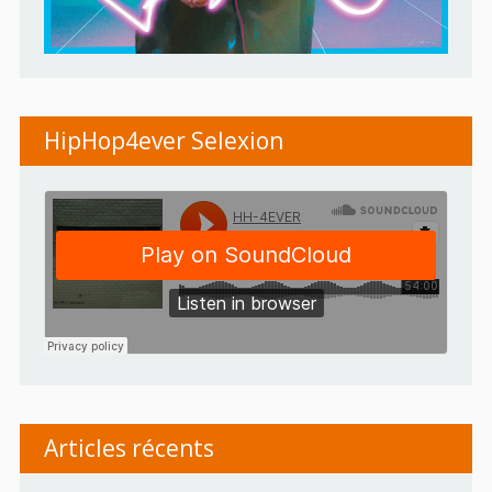
HipHop4ever Selexion
Articles récents