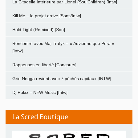
La Citadelle Intérieure par Lionel (SoulChildren) [Intw]
Kill Me – le projet arrive [Sons/Intw]
Hold Tight (Remixed) [Son]
Rencontre avec Maj Trafyk – « Advienne que Pera »
[Intw]
Rappeuses en liberté [Concours]
Grio Negga revient avec 7 péchés capitaux [INTW]
Dj Rolxx – NEW Music [Intw]
La Scred Boutique