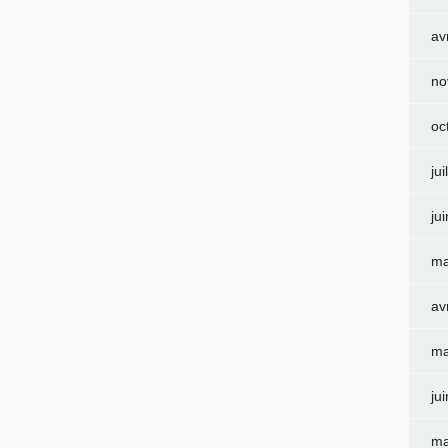
av
no
oc
jui
ju
ma
av
ma
ju
ma