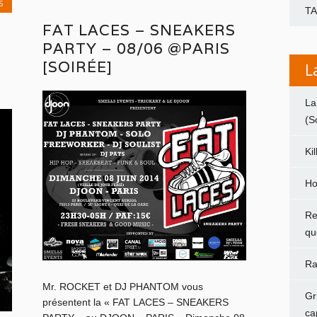
S
T
FAT LACES – SNEAKERS
PARTY – 08/06 @PARIS
[SOIRÉE]
L
La
(S
Ki
Ho
Re
qu
Ra
Mr. ROCKET et DJ PHANTOM vous
Gr
présentent la « FAT LACES – SNEAKERS
ca