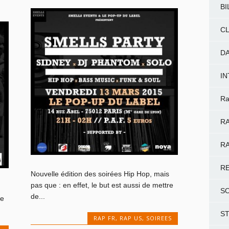
BI
CL
D
I
Ra
RA
RA
R
Nouvelle édition des soirées Hip Hop, mais
pas que : en effet, le but est aussi de mettre
S
de...
de
S
RAP FR
,
RAP US
,
SOIREES