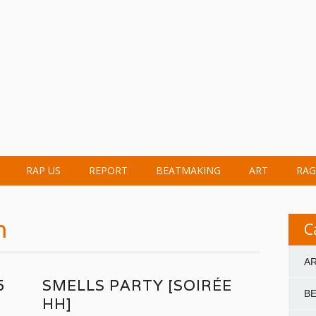
RAP US
REPORT
BEATMAKING
ART
RAG
m
C
A
5
SMELLS PARTY [SOIRÉE
B
HH]