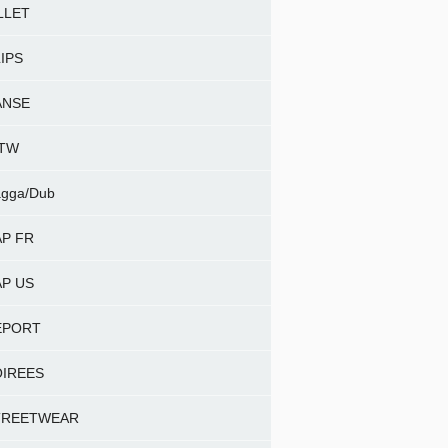
LLET
IPS
ANSE
NTW
gga/Dub
P FR
P US
EPORT
OIREES
TREETWEAR