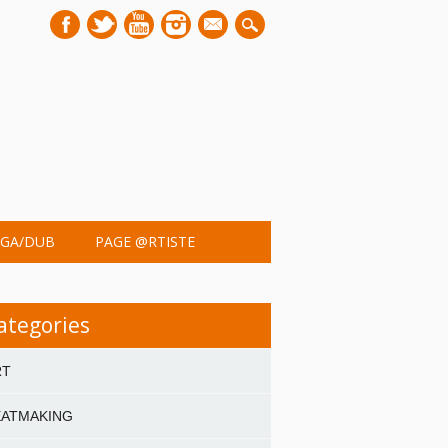
mail
GA/DUB
PAGE @RTISTE
ategories
RT
EATMAKING