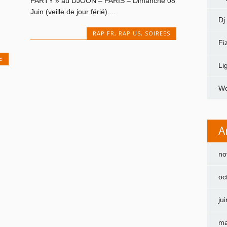
PARTY » au DJOON – PARIS – Dimanche 08
Juin (veille de jour férié)....
Dj
RAP FR
,
RAP US
,
SOIREES
Fi
E
Li
Wo
A
no
oc
ju
ma