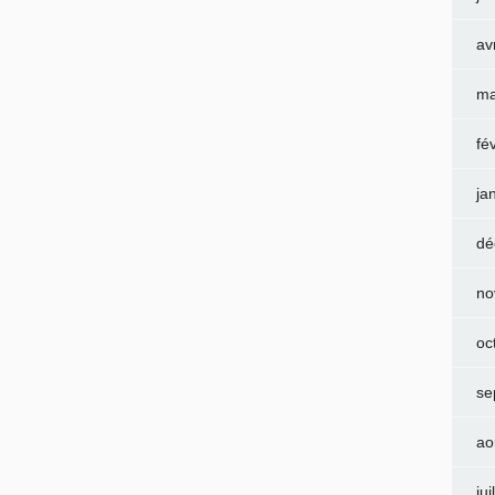
av
ma
fé
ja
dé
no
oc
se
ao
jui