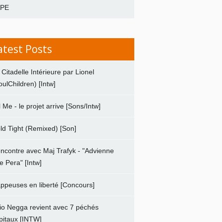
APE
atest Posts
 Citadelle Intérieure par Lionel
oulChildren) [Intw]
ll Me - le projet arrive [Sons/Intw]
ld Tight (Remixed) [Son]
ncontre avec Maj Trafyk - "Advienne
e Pera" [Intw]
ppeuses en liberté [Concours]
io Negga revient avec 7 péchés
pitaux [INTW]