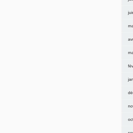
ju
ma
av
ma
fé
ja
dé
no
oc
se