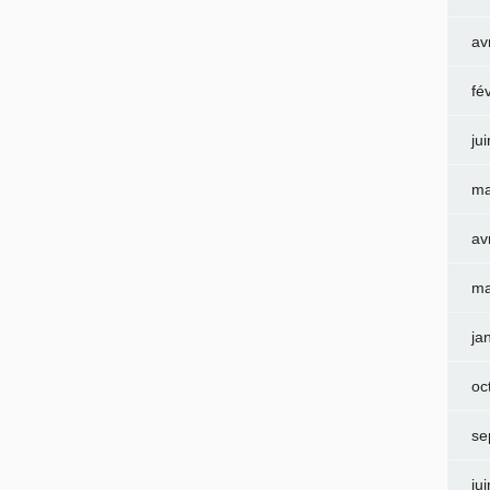
av
fé
ju
ma
av
ma
ja
oc
se
ju