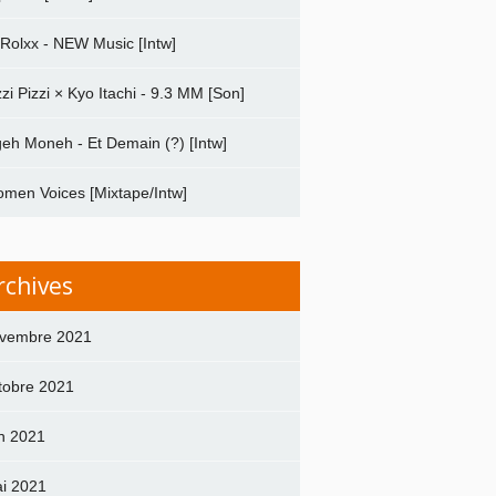
 Rolxx - NEW Music [Intw]
zzi Pizzi × Kyo Itachi - 9.3 MM [Son]
geh Moneh - Et Demain (?) [Intw]
men Voices [Mixtape/Intw]
rchives
vembre 2021
tobre 2021
in 2021
i 2021