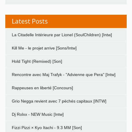
Latest Posts
La Citadelle Intérieure par Lionel (SoulChildren) [Intw]
Kill Me - le projet arrive [Sons/Intw]
Hold Tight (Remixed) [Son]
Rencontre avec Maj Trafyk - "Advienne que Pera" [Intw]
Rappeuses en liberté [Concours]
Grio Negga revient avec 7 péchés capitaux [INTW]
Dj Rolxx - NEW Music [Intw]
Fizzi Pizzi × Kyo Itachi - 9.3 MM [Son]