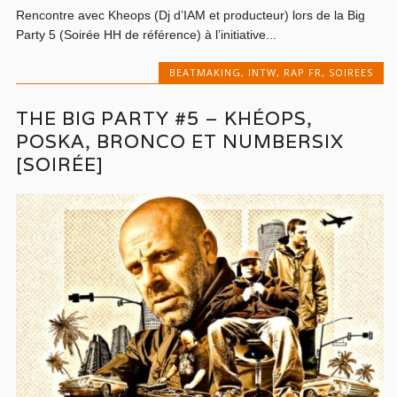
Rencontre avec Kheops (Dj d’IAM et producteur) lors de la Big
Party 5 (Soirée HH de référence) à l’initiative...
BEATMAKING
,
INTW
,
RAP FR
,
SOIREES
THE BIG PARTY #5 – KHÉOPS,
POSKA, BRONCO ET NUMBERSIX
[SOIRÉE]