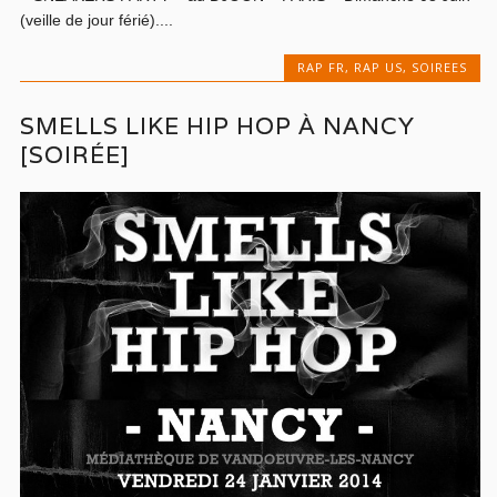
(veille de jour férié)....
RAP FR
,
RAP US
,
SOIREES
SMELLS LIKE HIP HOP À NANCY
[SOIRÉE]