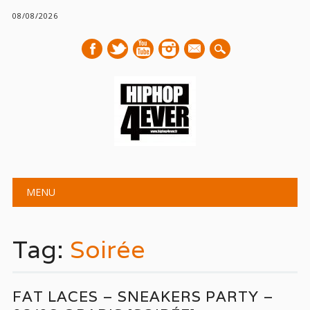
08/08/2026
mail
Main menu
Skip
MENU
to
content
Tag:
Soirée
FAT LACES – SNEAKERS PARTY –