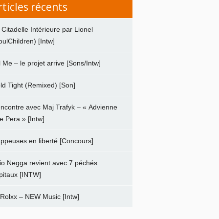
rticles récents
 Citadelle Intérieure par Lionel
oulChildren) [Intw]
ll Me – le projet arrive [Sons/Intw]
ld Tight (Remixed) [Son]
ncontre avec Maj Trafyk – « Advienne
e Pera » [Intw]
ppeuses en liberté [Concours]
io Negga revient avec 7 péchés
pitaux [INTW]
 Rolxx – NEW Music [Intw]