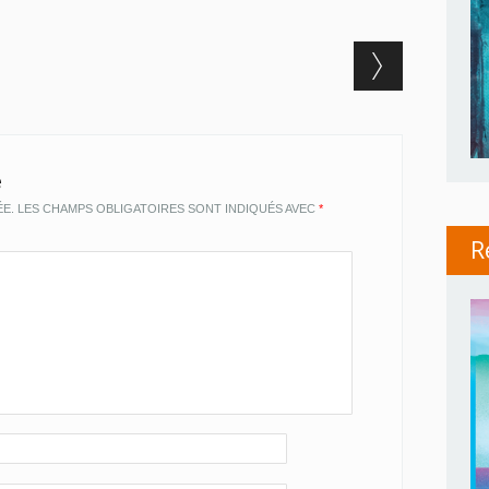
e
ÉE.
LES CHAMPS OBLIGATOIRES SONT INDIQUÉS AVEC
*
R