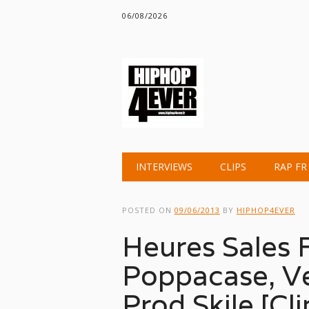
06/08/2026
Main menu
Skip
INTERVIEWS
CLIPS
RAP FR
to
content
POSTED ON
09/06/2013
BY
HIPHOP4EVER
Heures Sales 
Poppacase, Ve
Prod Skile [Cli