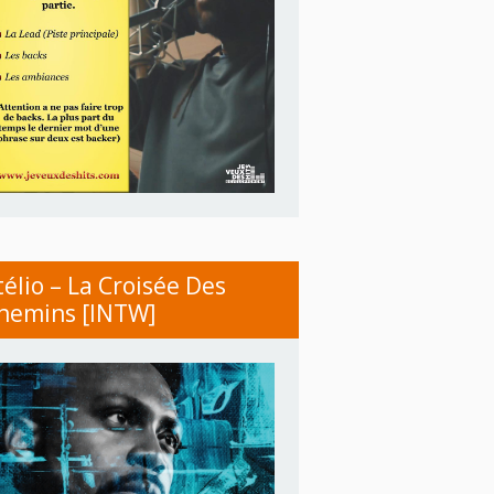
télio – La Croisée Des
hemins [INTW]