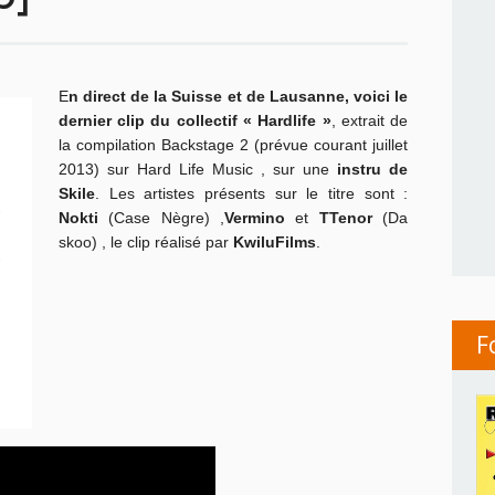
E
n direct de la Suisse et de Lausanne, voici le
dernier clip du collectif « Hardlife »
, extrait de
la compilation Backstage 2 (prévue courant juillet
2013) sur Hard Life Music , sur une
instru de
Skile
. Les artistes présents sur le titre sont :
Nokti
(Case Nègre) ,
Vermino
et
TTenor
(Da
skoo) , le clip réalisé par
KwiluFilms
.
F