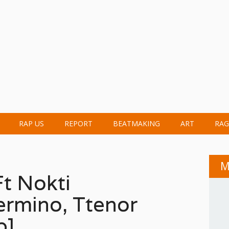
RAP US
REPORT
BEATMAKING
ART
RAG
M
Ft Nokti
rmino, Ttenor
p]