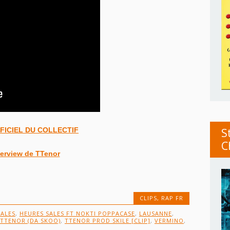
FFICIEL DU COLLECTIF
S
C
terview de TTenor
CLIPS
,
RAP FR
SALES
,
HEURES SALES FT NOKTI POPPACASE
,
LAUSANNE
,
TTENOR (DA SKOO)
,
TTENOR PROD SKILE [CLIP]
,
VERMINO
,