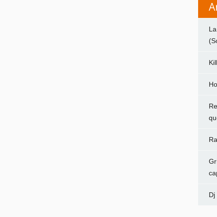
A
La
(S
Ki
Ho
Re
qu
Ra
Gr
ca
Dj