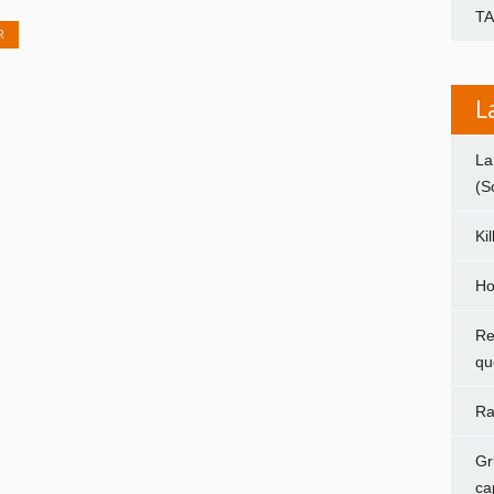
T
R
L
La
(S
Ki
Ho
Re
qu
Ra
Gr
ca