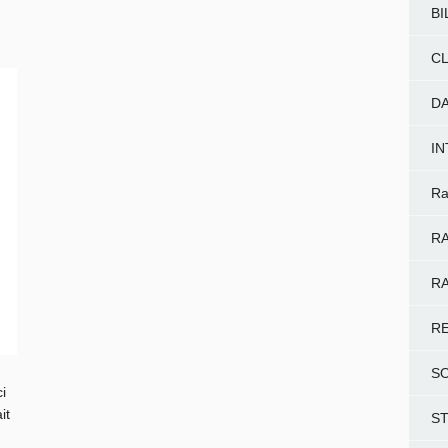
BI
CL
D
I
Ra
RA
RA
R
S
i
it
S