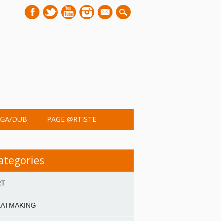
mail
GA/DUB
PAGE @RTISTE
ategories
RT
EATMAKING