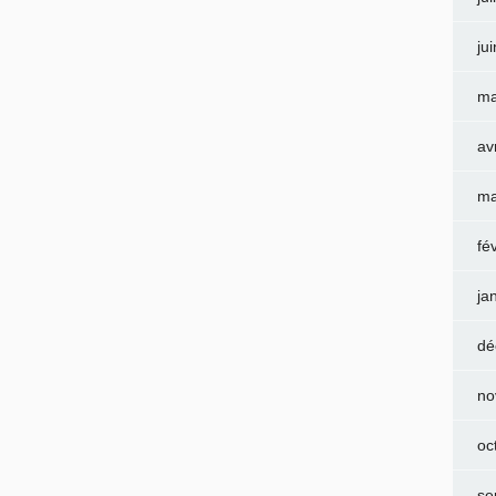
ju
ma
av
ma
fé
ja
dé
no
oc
se