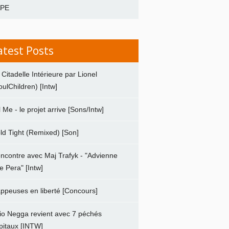
APE
atest Posts
 Citadelle Intérieure par Lionel
oulChildren) [Intw]
ll Me - le projet arrive [Sons/Intw]
ld Tight (Remixed) [Son]
ncontre avec Maj Trafyk - "Advienne
e Pera" [Intw]
ppeuses en liberté [Concours]
io Negga revient avec 7 péchés
pitaux [INTW]