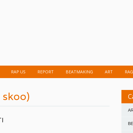
RAP US
REPORT
BEATMAKING
ART
RAG
 skoo)
C
A
I
B