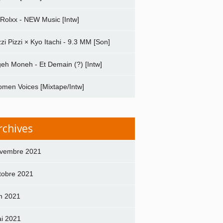
 Rolxx - NEW Music [Intw]
zzi Pizzi × Kyo Itachi - 9.3 MM [Son]
geh Moneh - Et Demain (?) [Intw]
men Voices [Mixtape/Intw]
rchives
vembre 2021
tobre 2021
in 2021
i 2021