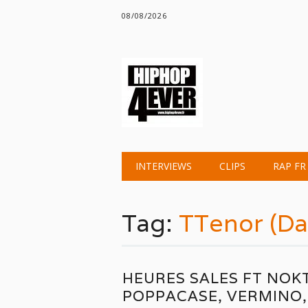
08/08/2026
Main menu
Skip
INTERVIEWS
CLIPS
RAP FR
to
content
Tag:
TTenor (Da
HEURES SALES FT NOKT
POPPACASE, VERMINO,