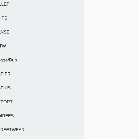
LLET
IPS
ANSE
NTW
gga/Dub
P FR
P US
EPORT
OIREES
TREETWEAR