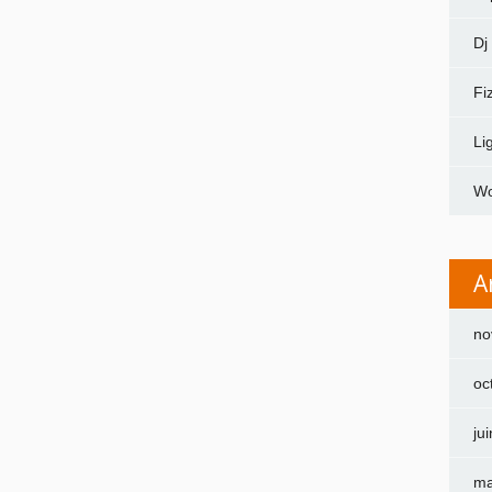
Dj
Fi
Li
Wo
A
no
oc
ju
ma