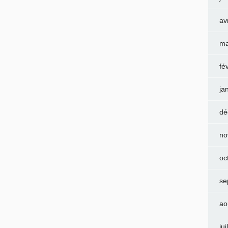
av
ma
fé
ja
dé
no
oc
se
ao
jui