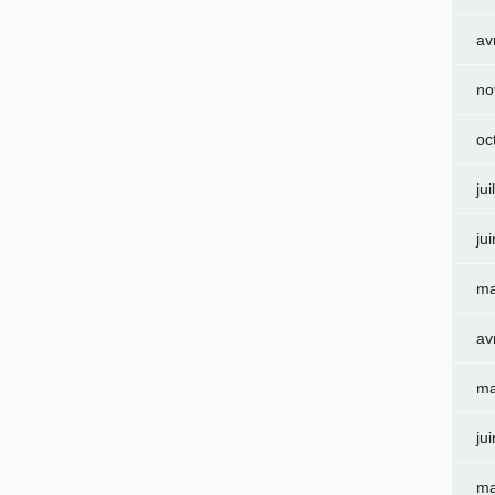
av
no
oc
jui
ju
ma
av
ma
ju
ma