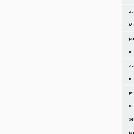
av
fé
ju
ma
av
ma
ja
oc
se
ju