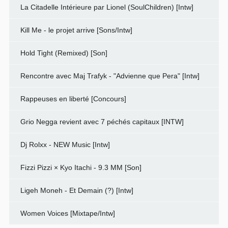
La Citadelle Intérieure par Lionel (SoulChildren) [Intw]
Kill Me - le projet arrive [Sons/Intw]
Hold Tight (Remixed) [Son]
Rencontre avec Maj Trafyk - "Advienne que Pera" [Intw]
Rappeuses en liberté [Concours]
Grio Negga revient avec 7 péchés capitaux [INTW]
Dj Rolxx - NEW Music [Intw]
Fizzi Pizzi × Kyo Itachi - 9.3 MM [Son]
Ligeh Moneh - Et Demain (?) [Intw]
Women Voices [Mixtape/Intw]