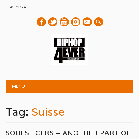
08/08/2026
mail
Main menu
Skip
MENU
to
content
Tag:
Suisse
SOULSLICERS – ANOTHER PART OF